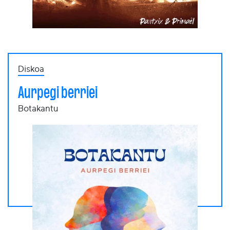
Diskoa
Aurpegi berriei
Botakantu