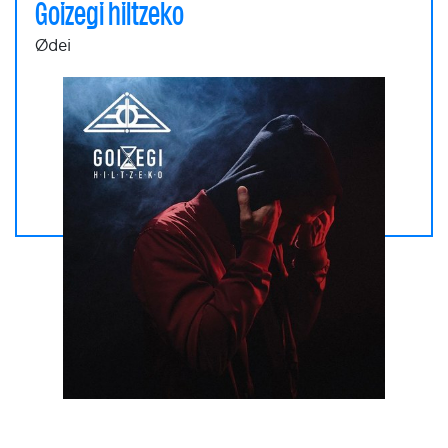
Goizegi hiltzeko
Ødei