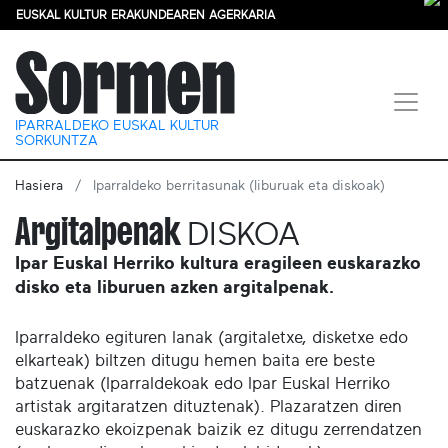
EUSKAL KULTUR ERAKUNDEAREN AGERKARIA
IPARRALDEKO EUSKAL KULTUR
SORKUNTZA
Hasiera
Iparraldeko berritasunak (liburuak eta diskoak)
Argitalpenak
DISKOA
Ipar Euskal Herriko kultura eragileen euskarazko
disko eta liburuen azken argitalpenak.
Iparraldeko egituren lanak (argitaletxe, disketxe edo
elkarteak) biltzen ditugu hemen baita ere beste
batzuenak (Iparraldekoak edo Ipar Euskal Herriko
artistak argitaratzen dituztenak). Plazaratzen diren
euskarazko ekoizpenak baizik ez ditugu zerrendatzen