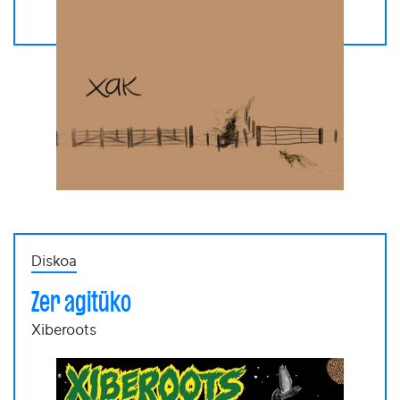
Diskoa
Zer agitüko
Xiberoots