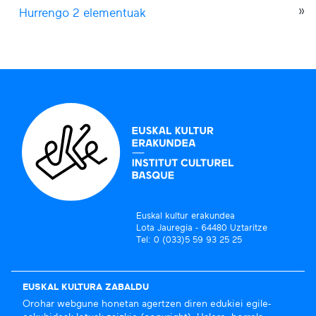
Hurrengo 2 elementuak
Euskal kultur erakundea
Lota Jauregia - 64480 Uztaritze
Tel: 0 (033)5 59 93 25 25
EUSKAL KULTURA ZABALDU
Orohar webgune honetan agertzen diren edukiei egile-