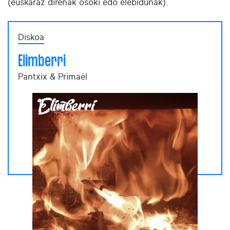
(euskaraz direnak osoki edo elebidunak).
Diskoa
Elimberri
Pantxix & Primaël