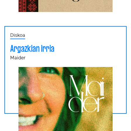
Diskoa
Argazkian irria
Maider