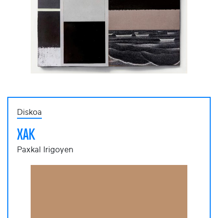
Diskoa
XAK
Paxkal Irigoyen