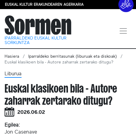
EUSKAL KULTUR ERAKUNDEAREN AGERKARIA
IPARRALDEKO EUSKAL KULTUR
SORKUNTZA
Hasiera
Iparraldeko berritasunak (liburuak eta diskoak)
Euskal klasikoen bila - Autore zaharrak zertarako ditugu?
Liburua
Euskal klasikoen bila - Autore
zaharrak zertarako ditugu?
2026.06.02
Egilea:
Jon Casenave