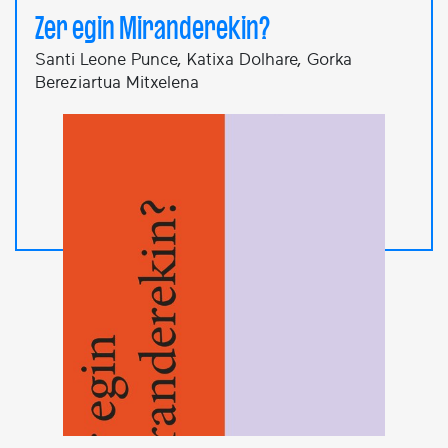
Zer egin Miranderekin?
Santi Leone Punce, Katixa Dolhare, Gorka
Bereziartua Mitxelena