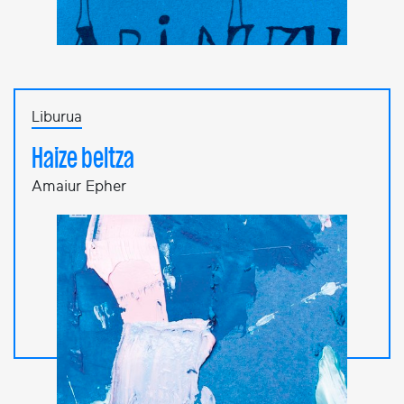
Liburua
Haize beltza
Amaiur Epher