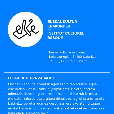
Euskal kultur erakundea
Lota Jauregia - 64480 Uztaritze
Tel: 0 (033)5 59 93 25 25
EUSKAL KULTURA ZABALDU
Orohar webgune honetan agertzen diren edukiei egile-
eskubideak lotuak zaizkie (copyright). Halere, horrela
adierazia denean, guhaurek sortu eduki batzuk kopiatu,
moldatu, zabaldu eta argitara ditzakezu, egiletza aitortu eta
baldintza beretan eginez gero. Izan ere ekoizten ditugun
euskal kulturari buruzko edukiak ahalik eta gehien zabaltzea
nahi dugu.
Gehiago jakin