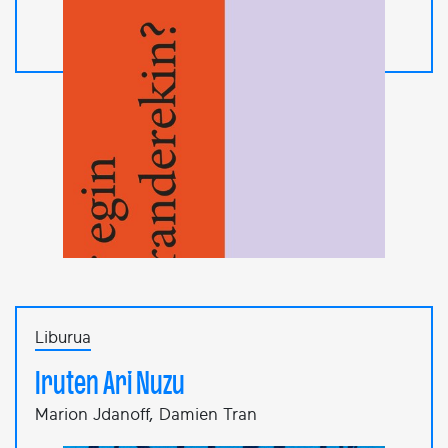
Liburua
Iruten Ari Nuzu
Marion Jdanoff, Damien Tran