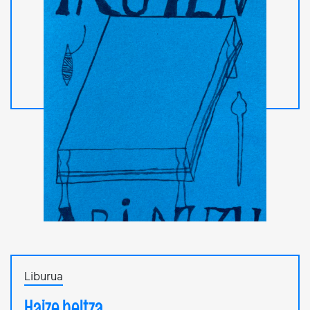
Liburua
Haize beltza