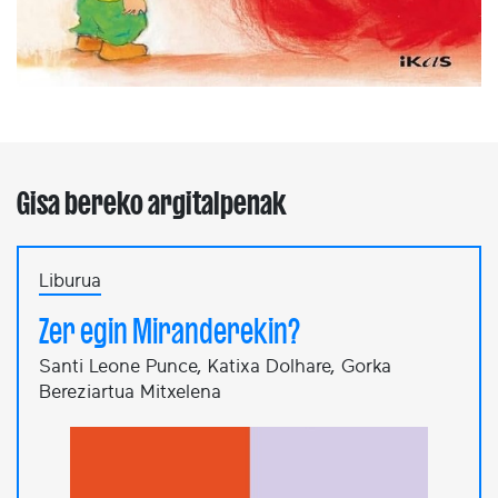
Gisa bereko argitalpenak
Liburua
Zer egin Miranderekin?
Santi Leone Punce, Katixa Dolhare, Gorka
Bereziartua Mitxelena