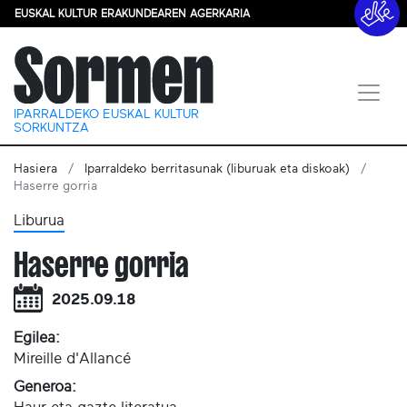
EUSKAL KULTUR ERAKUNDEAREN AGERKARIA
IPARRALDEKO EUSKAL KULTUR
SORKUNTZA
Hasiera
Iparraldeko berritasunak (liburuak eta diskoak)
Haserre gorria
Liburua
Haserre gorria
2025.09.18
Egilea:
Mireille d'Allancé
Generoa: