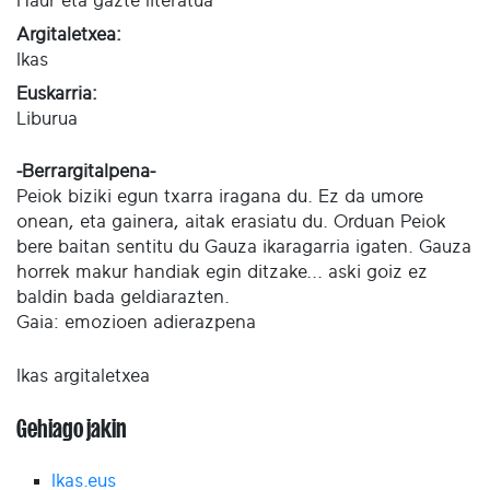
Haur eta gazte literatua
Argitaletxea:
Ikas
Euskarria:
Liburua
-Berrargitalpena-
Peiok biziki egun txarra iragana du. Ez da umore
onean, eta gainera, aitak erasiatu du. Orduan Peiok
bere baitan sentitu du Gauza ikaragarria igaten. Gauza
horrek makur handiak egin ditzake... aski goiz ez
baldin bada geldiarazten.
Gaia: emozioen adierazpena
Ikas argitaletxea
Gehiago jakin
Ikas.eus