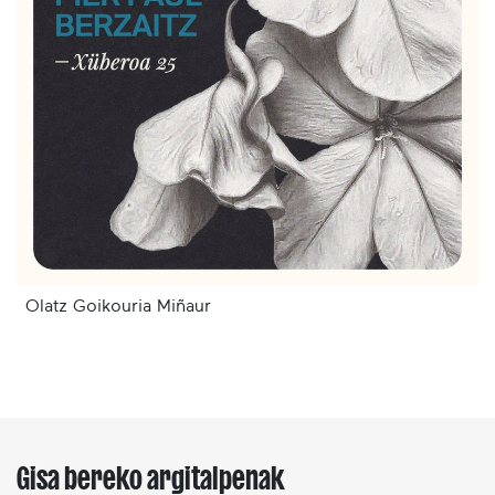
Olatz Goikouria Miñaur
Gisa bereko argitalpenak