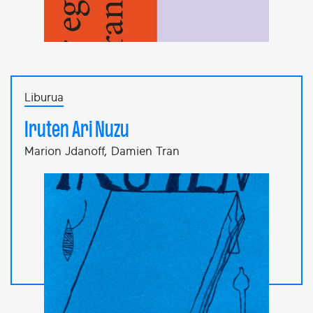
Liburua
Iruten Ari Nuzu
Marion Jdanoff, Damien Tran