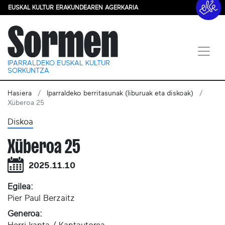
EUSKAL KULTUR ERAKUNDEAREN AGERKARIA
IPARRALDEKO EUSKAL KULTUR
SORKUNTZA
Hasiera
Iparraldeko berritasunak (liburuak eta diskoak)
Xüberoa 25
Diskoa
Xüberoa 25
2025.11.10
Egilea:
Pier Paul Berzaitz
Generoa: