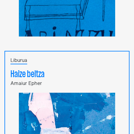
Liburua
Haize beltza
Amaiur Epher