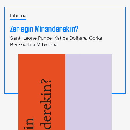
Liburua
Zer egin Miranderekin?
Santi Leone Punce, Katixa Dolhare, Gorka
Bereziartua Mitxelena