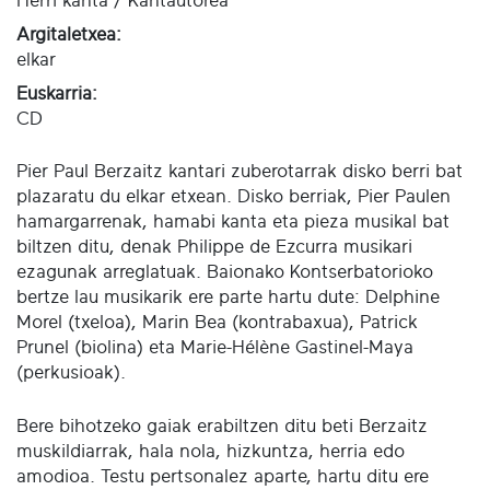
Herri kanta / Kantautorea
Argitaletxea:
elkar
Euskarria:
CD
Pier Paul Berzaitz kantari zuberotarrak disko berri bat
plazaratu du elkar etxean. Disko berriak, Pier Paulen
hamargarrenak, hamabi kanta eta pieza musikal bat
biltzen ditu, denak Philippe de Ezcurra musikari
ezagunak arreglatuak. Baionako Kontserbatorioko
bertze lau musikarik ere parte hartu dute: Delphine
Morel (txeloa), Marin Bea (kontrabaxua), Patrick
Prunel (biolina) eta Marie-Hélène Gastinel-Maya
(perkusioak).
Bere bihotzeko gaiak erabiltzen ditu beti Berzaitz
muskildiarrak, hala nola, hizkuntza, herria edo
amodioa. Testu pertsonalez aparte, hartu ditu ere