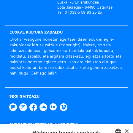
Euskal kultur erakundea
Lota Jauregia - 64480 Uztaritze
Tel: 0 (033)5 59 93 25 25
EUSKAL KULTURA ZABALDU
Orohar webgune honetan agertzen diren edukiei egile-
eskubideak lotuak zaizkie (copyright). Halere, horrela
adierazia denean, guhaurek sortu eduki batzuk kopiatu,
moldatu, zabaldu eta argitara ditzakezu, egiletza aitortu eta
baldintza beretan eginez gero. Izan ere ekoizten ditugun
euskal kulturari buruzko edukiak ahalik eta gehien zabaltzea
nahi dugu.
Gehiago jakin
SEGI GAITZAZU
GURE NEWSLETTERARI HARPIDETU!
×
Webgune honek cookieak