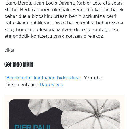
Itxaro Borda, Jean-Louis Davant, Xabier Lete eta Jean-
Michel Bedaxagarren olerkiak. Berak dio kantari batek
behar duela bizpahiru urtean behin sorkuntza berri
bat eskaini publikoari. Disko baten egitea beharrezkoa
zaio, honela profesionalizatzen delakoz kantagintza
eta ondotik kontzertu onak sortzen direlakoz.
elkar
Gehiago jakin
"Bereterretx" kantuaren bideoklipa
- YouTube
Diskoa entzun -
Badok.eus