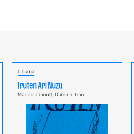
Liburua
Iruten Ari Nuzu
Marion Jdanoff, Damien Tran