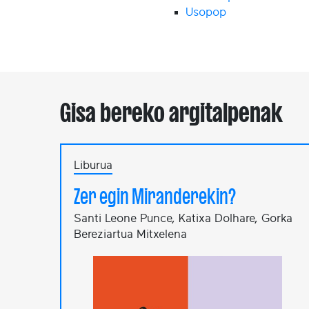
Usopop
Gisa bereko argitalpenak
Liburua
Zer egin Miranderekin?
Santi Leone Punce, Katixa Dolhare, Gorka
Bereziartua Mitxelena