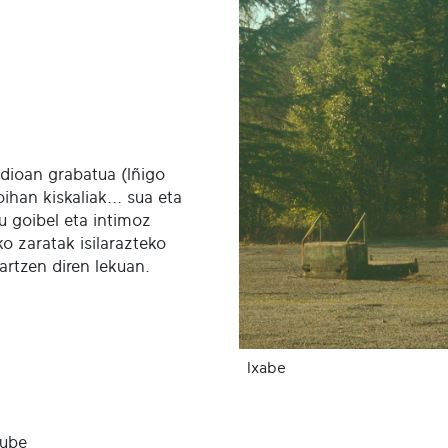
udioan grabatua (Iñigo
oihan kiskaliak... sua eta
u goibel eta intimoz
ko zaratak isilarazteko
kartzen diren lekuan.
Ixabe
Tube