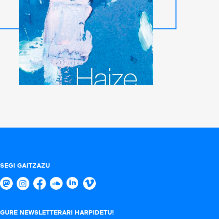
SEGI GAITZAZU
GURE NEWSLETTERARI HARPIDETU!