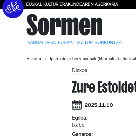
EUSKAL KULTUR ERAKUNDEAREN AGERKARIA
IPARRALDEKO EUSKAL KULTUR SORKUNTZA
Hasiera
Iparraldeko berritasunak (liburuak eta diskoa
Diskoa
Zure Estolde
2025.11.10
Egilea:
Ixabe
Generoa: