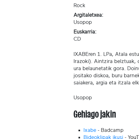
Rock
Argitaletxea:
Usopop
Euskarria:
CD
IXABEren 1. LPa, Atala est
Irazoki). Aintzira belztuak, 
ura belaunetatik gora. Doin
jositako diskoa, buru barne
saiakera, argia eta itzala el
Usopop
Gehiago jakin
Ixabe
- Badcamp
Bideoklipak ikusi
- You