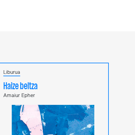
Liburua
Haize beltza
Amaiur Epher