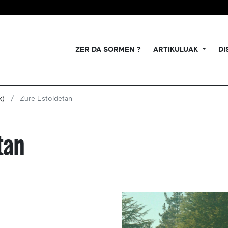
ZER DA SORMEN ?
ARTIKULUAK
DI
k)
Zure Estoldetan
tan