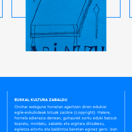
EUSKAL KULTURA ZABALDU
Orohar webgune honetan agertzen diren edukiei
egile-eskubideak lotuak zaizkie (copyright). Halere,
horrela adierazia denean, guhaurek sortu eduki batzuk
kopiatu, moldatu, zabaldu eta argitara ditzakezu,
egiletza aitortu eta baldintza beretan eginez gero. Izan