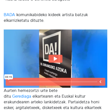
BADA
komunikabideko kideek artista batzuk
elkarrizketatu dituzte.
Aurten hemezortzi urte bete
ditu
Gerediaga
elkartearen eta Euskal kultur
erakundearen arteko lankidetzak. Partaidetza honi
esker, argitaletxeek, disketxeek eta kultura elkarteek