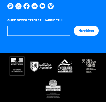
GURE NEWSLETTERARI HARPIDETU!
Harpidetu