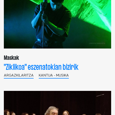
Maskak
"Ziklikoa" eszenatokian bizirik
ARGAZKILARITZA
KANTUA - MUSIKA