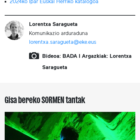
2024ko Ipar Euskal Herriko katalogoa
Lorentxa Saragueta
Komunikazio arduraduna
lorentxa.saragueta@eke.eus
Bideoa: BADA I Argazkiak: Lorentxa
Saragueta
Gisa bereko SORMEN tantak