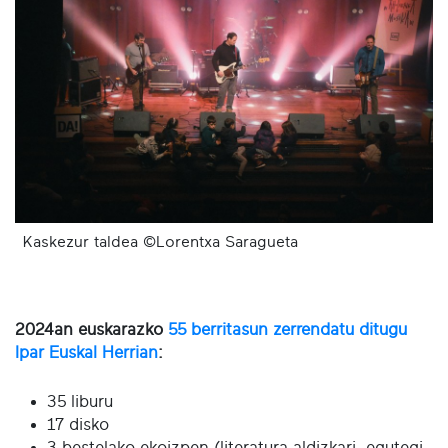
Kaskezur taldea ©Lorentxa Saragueta
2024an euskarazko
55 berritasun zerrendatu ditugu
Ipar Euskal Herrian
:
35 liburu
17 disko
3 bestelako ekoizpen (literatura aldizkari, egutegi,