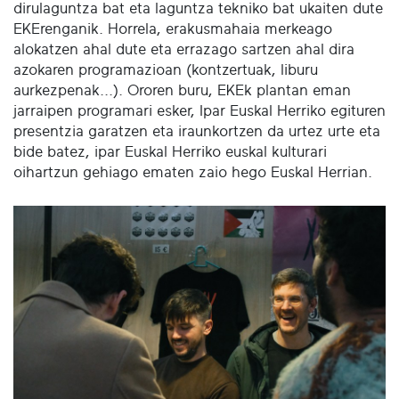
dirulaguntza bat eta laguntza tekniko bat ukaiten dute
EKErenganik. Horrela, erakusmahaia merkeago
alokatzen ahal dute eta errazago sartzen ahal dira
azokaren programazioan (kontzertuak, liburu
aurkezpenak...). Ororen buru, EKEk plantan eman
jarraipen programari esker, Ipar Euskal Herriko egituren
presentzia garatzen eta iraunkortzen da urtez urte eta
bide batez, ipar Euskal Herriko euskal kulturari
oihartzun gehiago ematen zaio hego Euskal Herrian.