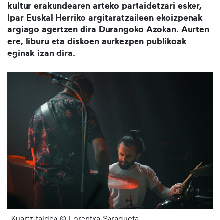
kultur erakundearen arteko partaidetzari esker,
Ipar Euskal Herriko argitaratzaileen ekoizpenak
argiago agertzen dira Durangoko Azokan. Aurten
ere, liburu eta diskoen aurkezpen publikoak
eginak izan dira.
Kuartz taldea © Lorentxa Saragueta