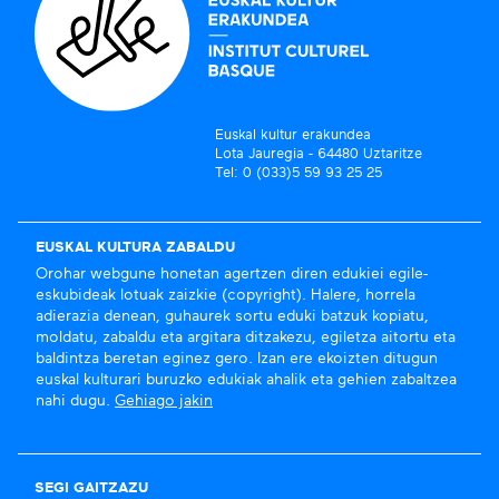
Euskal kultur erakundea
Lota Jauregia - 64480 Uztaritze
Tel: 0 (033)5 59 93 25 25
EUSKAL KULTURA ZABALDU
Orohar webgune honetan agertzen diren edukiei egile-
eskubideak lotuak zaizkie (copyright). Halere, horrela
adierazia denean, guhaurek sortu eduki batzuk kopiatu,
moldatu, zabaldu eta argitara ditzakezu, egiletza aitortu eta
baldintza beretan eginez gero. Izan ere ekoizten ditugun
euskal kulturari buruzko edukiak ahalik eta gehien zabaltzea
nahi dugu.
Gehiago jakin
SEGI GAITZAZU