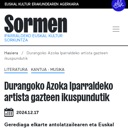
EUSKAL KULTUR ERAKUNDEAREN AGERKARIA
IPARRALDEKO EUSKAL KULTUR
SORKUNTZA
Hasiera
Durangoko Azoka Iparraldeko artista gazteen
ikuspundutik
LITERATURA
KANTUA - MUSIKA
Durangoko Azoka Iparraldeko
artista gazteen ikuspundutik
2024.12.17
Gerediaga elkarte antolatzailearen eta Euskal