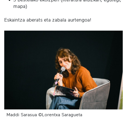
mapa)
Eskaintza aberats eta zabala aurtengoa!
Maddi Sarasua ©Lorentxa Saragueta