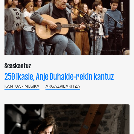
Seaskantuz
250 ikasle, Anje Duhalde-rekin kantuz
KANTUA - MUSIKA
ARGAZKILARITZA