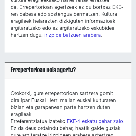
kultura eragileekilako harremanak erraztea
da. Errepertorioan agertzeak ez du bortxaz EKE-
ren babesa edo sostengua bermatzen. Kultura
eragileek helarazten dizkiguten informazioak
argitaratzeko edo ez argitaratzeko eskubidea
hartzen dugu,
irizpide batzuen arabera
.
Errepertorioan nola agertu?
Orokorki, gure errepertorioan sartzera gomit
dira ipar Euskal Herri mailan euskal kulturaren
bizian eta garapenean parte hartzen duten
eragileak.
Erreferentziatua izateko
EKE-ri eskatu behar zaio
.
Ez da deus ordaindu behar, haatik galde guziak
gure argitaratze irizpideen arabera aztertzen