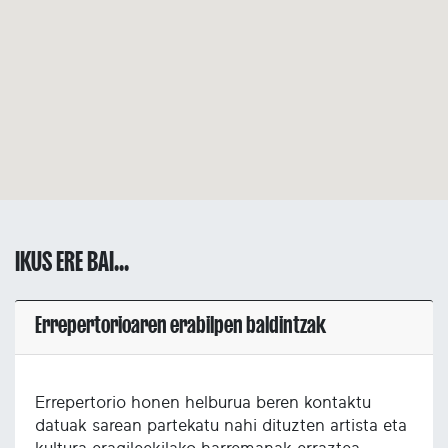
IKUS ERE BAI...
Errepertorioaren erabilpen baldintzak
Errepertorio honen helburua beren kontaktu
datuak sarean partekatu nahi dituzten artista eta