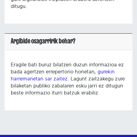
ditugu.
Argibide osagarririk behar?
Eragile bati buruz bilatzen duzun informazioa ez
bada agertzen errepertorio honetan,
gurekin
harremanetan sar zaitez
. Lagunt zaitzakegu zure
bilaketan publiko zabalaren esku jarri ez ditugun
beste informazio iturri batzuk erabiliz.