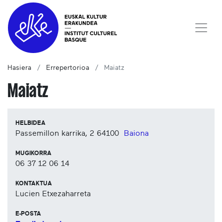
Hasiera
Errepertorioa
Maiatz
Maiatz
HELBIDEA
Passemillon karrika, 2
64100
Baiona
MUGIKORRA
06 37 12 06 14
KONTAKTUA
Lucien Etxezaharreta
E-POSTA