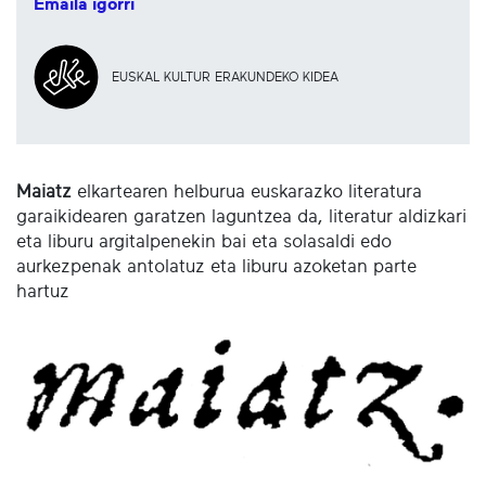
Emaila igorri
EUSKAL KULTUR ERAKUNDEKO KIDEA
Maiatz
elkartearen helburua euskarazko literatura
garaikidearen garatzen laguntzea da, literatur aldizkari
eta liburu argitalpenekin bai eta solasaldi edo
aurkezpenak antolatuz eta liburu azoketan parte
hartuz