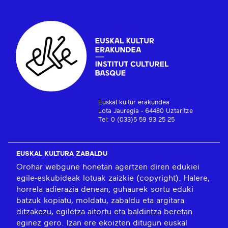
Euskal kultur erakundea
Lota Jauregia - 64480 Uztaritze
Tel: 0 (033)5 59 93 25 25
EUSKAL KULTURA ZABALDU
Orohar webgune honetan agertzen diren edukiei
egile-eskubideak lotuak zaizkie (copyright). Halere,
horrela adierazia denean, guhaurek sortu eduki
batzuk kopiatu, moldatu, zabaldu eta argitara
ditzakezu, egiletza aitortu eta baldintza beretan
eginez gero. Izan ere ekoizten ditugun euskal