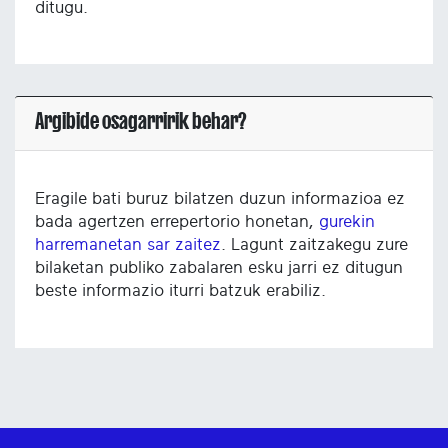
ditugu.
Argibide osagarririk behar?
Eragile bati buruz bilatzen duzun informazioa ez
bada agertzen errepertorio honetan,
gurekin
harremanetan sar zaitez
. Lagunt zaitzakegu zure
bilaketan publiko zabalaren esku jarri ez ditugun
beste informazio iturri batzuk erabiliz.