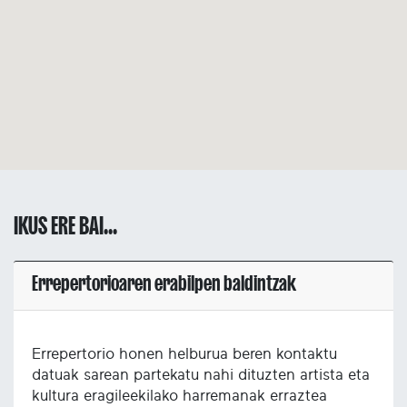
IKUS ERE BAI...
Errepertorioaren erabilpen baldintzak
Errepertorio honen helburua beren kontaktu
datuak sarean partekatu nahi dituzten artista eta
kultura eragileekilako harremanak erraztea