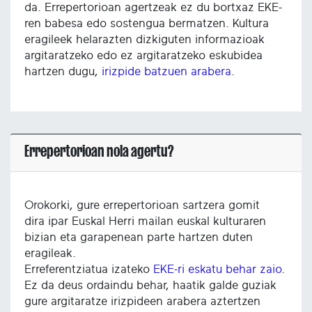
da. Errepertorioan agertzeak ez du bortxaz EKE-
ren babesa edo sostengua bermatzen. Kultura
eragileek helarazten dizkiguten informazioak
argitaratzeko edo ez argitaratzeko eskubidea
hartzen dugu,
irizpide batzuen arabera
.
Errepertorioan nola agertu?
Orokorki, gure errepertorioan sartzera gomit
dira ipar Euskal Herri mailan euskal kulturaren
bizian eta garapenean parte hartzen duten
eragileak.
Erreferentziatua izateko
EKE-ri eskatu behar zaio
.
Ez da deus ordaindu behar, haatik galde guziak
gure argitaratze irizpideen arabera aztertzen