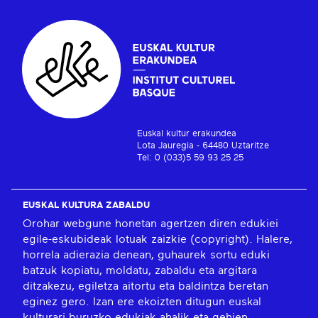
Euskal kultur erakundea
Lota Jauregia - 64480 Uztaritze
Tel: 0 (033)5 59 93 25 25
EUSKAL KULTURA ZABALDU
Orohar webgune honetan agertzen diren edukiei
egile-eskubideak lotuak zaizkie (copyright). Halere,
horrela adierazia denean, guhaurek sortu eduki
batzuk kopiatu, moldatu, zabaldu eta argitara
ditzakezu, egiletza aitortu eta baldintza beretan
eginez gero. Izan ere ekoizten ditugun euskal
kulturari buruzko edukiak ahalik eta gehien