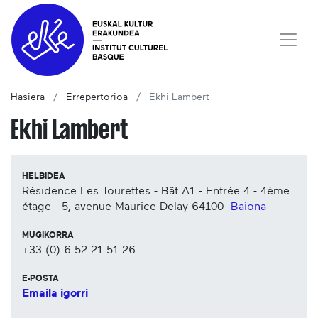
Hasiera
Errepertorioa
Ekhi Lambert
Ekhi Lambert
HELBIDEA
Résidence Les Tourettes - Bât A1 - Entrée 4 - 4ème
étage - 5, avenue Maurice Delay
64100
Baiona
MUGIKORRA
+33 (0) 6 52 21 51 26
E-POSTA
Emaila igorri