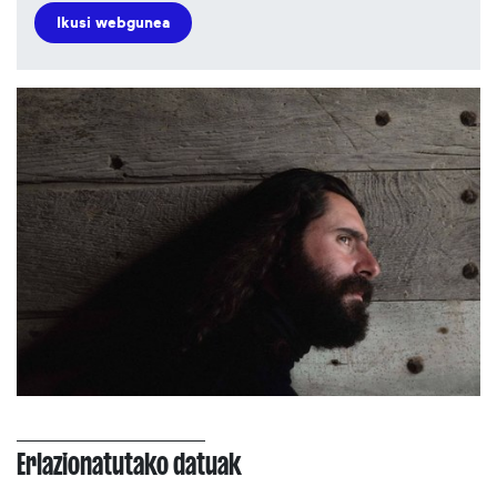
Ikusi webgunea
Erlazionatutako datuak