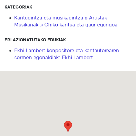
KATEGORIAK
Kantugintza eta musikagintza » Artistak -
Musikariak » Ohiko kantua eta gaur egungoa
ERLAZIONATUTAKO EDUKIAK
Ekhi Lambert konpositore eta kantautorearen
sormen-egonaldiak: Ekhi Lambert