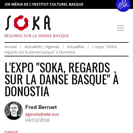
UN MÉDIA DE L'INSTITUT CULTUREL BASQUE
REGARDS SUR LA DANSE BASQUE
Accueil
Actualités | Agenda
Actualités
L'expo "SOKA,
regards sur la danse basque" à Donostia
L'EXPO "SOKA, REGARDS
SUR LA DANSE BASQUE" À
DONOSTIA
Fred Berruet
agenda@eke.eus
04/03/2016
DANSE