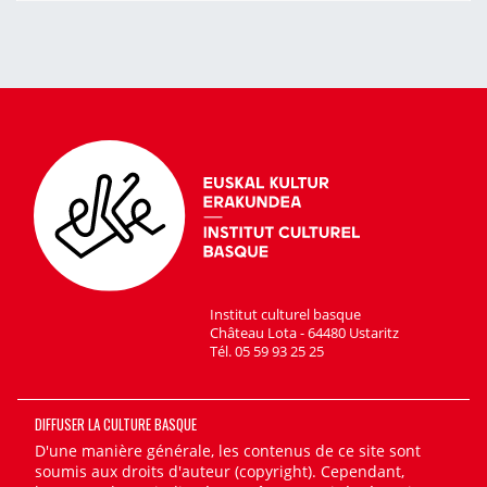
Institut culturel basque
Château Lota - 64480 Ustaritz
Tél. 05 59 93 25 25
DIFFUSER LA CULTURE BASQUE
D'une manière générale, les contenus de ce site sont
soumis aux droits d'auteur (copyright). Cependant,