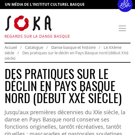
UN MÉDIA DE L'INSTITUT CULTUREL BASQUE
REGARDS SUR LA DANSE BASQUE
Accueil
Catalogue
Danse basque et histoire
Le XXème
siècle
Des pratiques sur le déclin en Pays Basque nord (début XXè
siècle)
DES PRATIQUES SUR LE
DÉCLIN EN PAYS BASQUE
NORD (DÉBUT XXÈ SIÈCLE)
Jusqu’aux premières décennies du XXe siècle, la
danse en Pays Basque nord conserve ses
fonctions originelles, tantôt récréatives, tantôt
rituelles : mascarades et pastorales souletines,