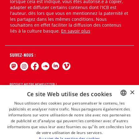
lorsque cela est indiqué, vous êtes autorisé.e à copier,
adapter et diffuser certains contenus dont l'ICB est
l'auteur, dès lors que vous en mentionnez la paternité et
les partagez dans les mêmes conditions. Nous
souhaitons en effet faciliter la diffusion des contenus
liés à la culture basque.
En savoir plus
SUIVEZ-NOUS :
RECEVEZ NOTRE NEWSLETTER !
×
Ce site Web utilise des cookies
S'abonner
Nous utilisons des cookies pour personnaliser le contenu, les
publicités et analyser notre trafic. Nous partageons également des
BASQUE
informations sur votre utilisation de notre site avec nos partenaires
FRENCH
de publicité et d"analyse qui peuvent les combiner avec d"autres
informations que vous leur avez fournies ou qu"ils ont collectées lors
SPANISH
de votre utilisation de leurs services.
Au sujet de la gestion des cookies