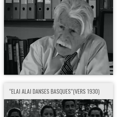
“ELAI ALAI DANSES BASQUES”(VERS 1930)