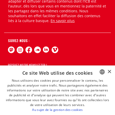
adapter et diffuser certains contenus dont l'ICB est
l'auteur, dès lors que vous en mentionnez la paternité et
les partagez dans les mêmes conditions. Nous
souhaitons en effet faciliter la diffusion des contenus
liés à la culture basque.
En savoir plus
SUIVEZ-NOUS :
RECEVEZ NOTRE NEWSLETTER !
×
Ce site Web utilise des cookies
S'abonner
Nous utilisons des cookies pour personnaliser le contenu, les
publicités et analyser notre trafic. Nous partageons également des
BASQUE
informations sur votre utilisation de notre site avec nos partenaires
FRENCH
de publicité et d"analyse qui peuvent les combiner avec d"autres
informations que vous leur avez fournies ou qu"ils ont collectées lors
SPANISH
de votre utilisation de leurs services.
Au sujet de la gestion des cookies
ENGLISH