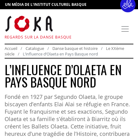
UN MÉDIA DE L'INSTITUT CULTUREL BASQUE
REGARDS SUR LA DANSE BASQUE
Accueil
Catalogue
Danse basque et histoire
Le XXème
siècle
L’influence d’Olaeta en Pays Basque nord
L’INFLUENCE D’OLAETA EN
PAYS BASQUE NORD
Fondé en 1927 par Segundo Olaeta, le groupe
biscayen d’enfants Elai Alai se réfugie en France.
Fuyant le franquisme et ses exactions, Segundo
Olaeta et sa famille s’établiront à Biarritz où ils
créent les Ballets Olaeta. Cette initiative, fruit
heureux d’une tragédie de l’Histoire, contribuera