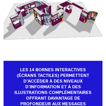
LES 14 BORNES INTERACTIVES
(ÉCRANS TACTILES) PERMETTENT
D’ACCÉDER À DES NIVEAUX
D’INFORMATION ET À DES
ILLUSTRATIONS COMPLÉMENTAIRES
OFFRANT DAVANTAGE DE
PROFONDEUR AUX MESSAGES