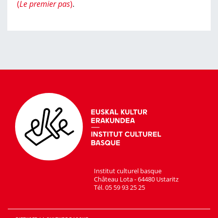
(
Le premier pas
)
.
Institut culturel basque
Château Lota - 64480 Ustaritz
Tél. 05 59 93 25 25