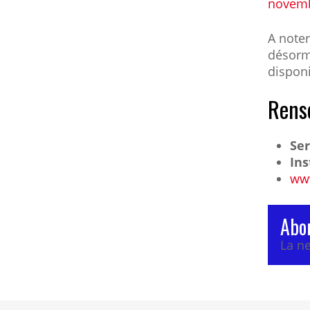
novem
A noter
désorm
dispon
Rens
Ser
Ins
ww
Abon
La ne