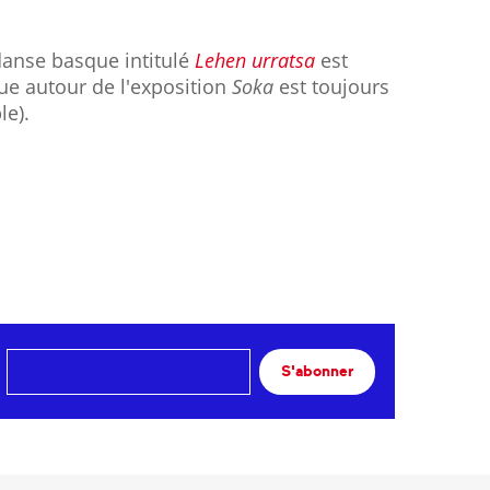
danse basque intitulé
Lehen urratsa
est
ue autour de l'exposition
Soka
est toujours
le).
S'abonner