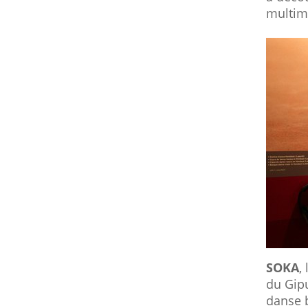
multimé
SOKA
,
du Gipu
danse 