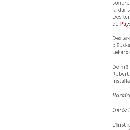
sonores
la dan
Des tém
du Pay
Des arc
d’Euska
Lekaroz
De mêm
Robert 
install
Horaire
Entrée l
L'
Insti