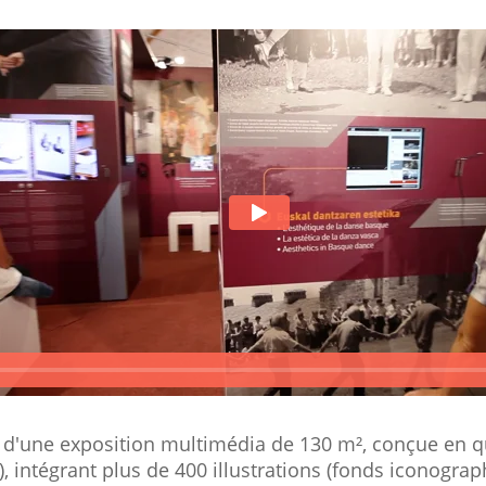
it d'une exposition multimédia de 130 m², conçue en q
), intégrant plus de 400 illustrations (fonds iconograph