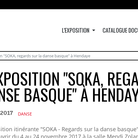
L'EXPOSITION
CATALOGUE DOC
on "SOKA, regards sur la danse basque" à Hendaye
EXPOSITION "SOKA, REG
NSE BASQUE" À HENDA
/2017
DANSE
ition itinérante "SOKA - Regards sur la danse basque" 
vrir du 4 au 24 novembre 2017 à la salle Mendi Zolan