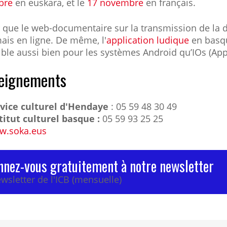
bre
en euskara, et le
17 novembre
en français.
 que le web-documentaire sur la transmission de la 
ais en ligne. De même, l'
application ludique
en basq
ible
aussi bien pour les systèmes Android qu’IOs (App
eignements
vice culturel d'Hendaye
:
05 59 48 30 49
titut culturel basque :
05 59 93 25 25
w.soka.eus
nez-vous gratuitement à notre newsletter
wsletter de l'ICB (mensuelle)