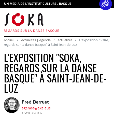
UN MÉDIA DE L'INSTITUT CULTUREL BASQUE
REGARDS SUR LA DANSE BASQUE
Accueil
Actualités | Agenda
Actualités
L'exposition "SOKA,
regards sur la danse basque" à Saint-Jean-de-Luz
L'EXPOSITION "SOKA,
REGARDS SUR LA DANSE
BASQUE" À SAINT-JEAN-DE-
LUZ
Fred Berruet
agenda@eke.eus
15/10/2016