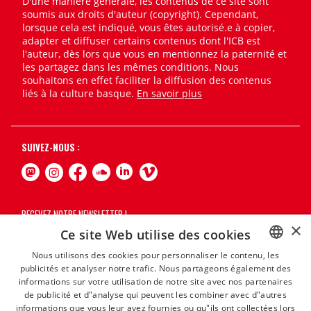
D'une manière générale, les contenus de ce site sont
soumis aux droits d'auteur (copyright). Cependant,
lorsque cela est indiqué, vous êtes autorisé.e à copier,
adapter et diffuser certains contenus dont l'ICB est
l'auteur, dès lors que vous en mentionnez la paternité et
les partagez dans les mêmes conditions. Nous
souhaitons en effet faciliter la diffusion des contenus
liés à la culture basque.
En savoir plus
SUIVEZ-NOUS :
RECEVEZ NOTRE NEWSLETTER !
×
Ce site Web utilise des cookies
S'abonner
Nous utilisons des cookies pour personnaliser le contenu, les
publicités et analyser notre trafic. Nous partageons également des
BASQUE
informations sur votre utilisation de notre site avec nos partenaires
FRENCH
de publicité et d"analyse qui peuvent les combiner avec d"autres
informations que vous leur avez fournies ou qu"ils ont collectées lors