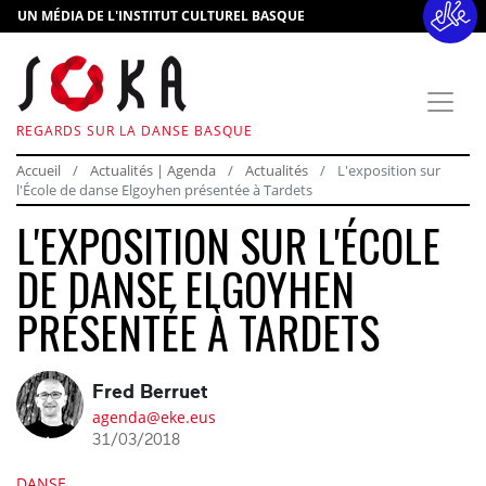
UN MÉDIA DE L'INSTITUT CULTUREL BASQUE
REGARDS SUR LA DANSE BASQUE
Accueil
Actualités | Agenda
Actualités
L'exposition sur
l'École de danse Elgoyhen présentée à Tardets
L'EXPOSITION SUR L'ÉCOLE
DE DANSE ELGOYHEN
PRÉSENTÉE À TARDETS
Fred Berruet
agenda@eke.eus
31/03/2018
DANSE