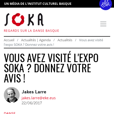
UN MÉDIA DE L'INSTITUT CULTUREL BASQUE
REGARDS SUR LA DANSE BASQUE
Accueil
Actualités | Agenda
Actualités
Vous avez visité
l'expo SOKA ? Donnez votre avis !
VOUS AVEZ VISITÉ L'EXPO
SOKA ? DONNEZ VOTRE
AVIS !
Jakes Larre
jakes.larre@eke.eus
22/06/2017
DANSE