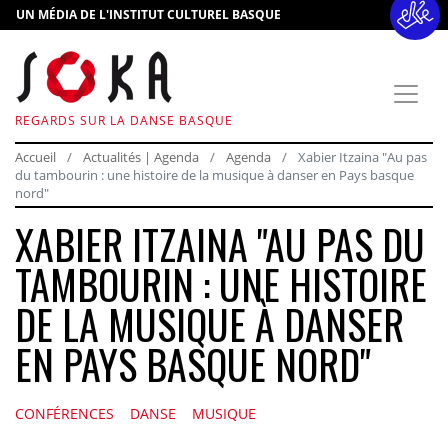
UN MÉDIA DE L'INSTITUT CULTUREL BASQUE
REGARDS SUR LA DANSE BASQUE
Accueil
Actualités | Agenda
Agenda
Xabier Itzaina "Au pas
du tambourin : une histoire de la musique à danser en Pays basque
nord"
XABIER ITZAINA "AU PAS DU
TAMBOURIN : UNE HISTOIRE
DE LA MUSIQUE À DANSER
EN PAYS BASQUE NORD"
CONFÉRENCES
DANSE
MUSIQUE