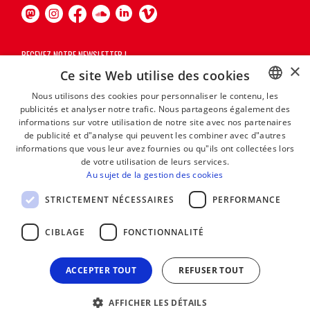
RECEVEZ NOTRE NEWSLETTER !
×
Ce site Web utilise des cookies
S'abonner
Nous utilisons des cookies pour personnaliser le contenu, les
publicités et analyser notre trafic. Nous partageons également des
BASQUE
informations sur votre utilisation de notre site avec nos partenaires
FRENCH
de publicité et d"analyse qui peuvent les combiner avec d"autres
informations que vous leur avez fournies ou qu"ils ont collectées lors
SPANISH
de votre utilisation de leurs services.
Au sujet de la gestion des cookies
ENGLISH
STRICTEMENT NÉCESSAIRES
PERFORMANCE
CIBLAGE
FONCTIONNALITÉ
ACCEPTER TOUT
REFUSER TOUT
AFFICHER LES DÉTAILS
MENTIONS LÉGALES
CONTACT