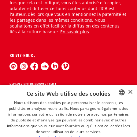
lorsque cela est indiqué, vous êtes autorisé.e à copier,
adapter et diffuser certains contenus dont l'ICB est
l'auteur, dès lors que vous en mentionnez la paternité et
les partagez dans les mêmes conditions. Nous
souhaitons en effet faciliter la diffusion des contenus
liés à la culture basque.
En savoir plus
SUIVEZ-NOUS :
RECEVEZ NOTRE NEWSLETTER !
×
Ce site Web utilise des cookies
S'abonner
Nous utilisons des cookies pour personnaliser le contenu, les
publicités et analyser notre trafic. Nous partageons également des
BASQUE
informations sur votre utilisation de notre site avec nos partenaires
FRENCH
de publicité et d"analyse qui peuvent les combiner avec d"autres
informations que vous leur avez fournies ou qu"ils ont collectées lors
SPANISH
de votre utilisation de leurs services.