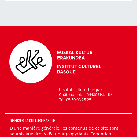
Institut culturel basque
Château Lota - 64480 Ustaritz
Tél. 05 59 93 25 25
DIFFUSER LA CULTURE BASQUE
D'une manière générale, les contenus de ce site sont
soumis aux droits d'auteur (copyright). Cependant,