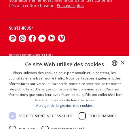
souhaitons en effet faciliter la diffusion des contenus
liés à la culture basque.
En savoir plus
SUIVEZ-NOUS :
RECEVEZ NOTRE NEWSLETTER !
×
Ce site Web utilise des cookies
S'abonner
Nous utilisons des cookies pour personnaliser le contenu, les
publicités et analyser notre trafic. Nous partageons également des
BASQUE
informations sur votre utilisation de notre site avec nos partenaires
FRENCH
de publicité et d"analyse qui peuvent les combiner avec d"autres
informations que vous leur avez fournies ou qu"ils ont collectées lors
SPANISH
de votre utilisation de leurs services.
Au sujet de la gestion des cookies
ENGLISH
STRICTEMENT NÉCESSAIRES
PERFORMANCE