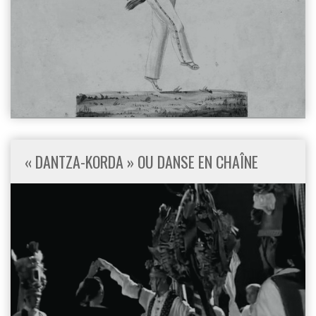
« DANTZA-KORDA » OU DANSE EN CHAÎNE