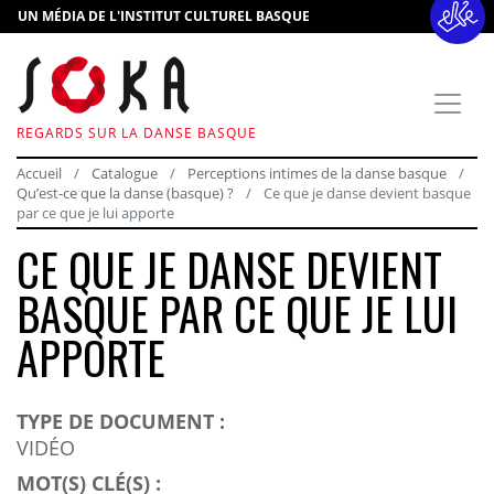
UN MÉDIA DE L'INSTITUT CULTUREL BASQUE
REGARDS SUR LA DANSE BASQUE
Accueil
Catalogue
Perceptions intimes de la danse basque
Qu’est-ce que la danse (basque) ?
Ce que je danse devient basque
par ce que je lui apporte
CE QUE JE DANSE DEVIENT
BASQUE PAR CE QUE JE LUI
APPORTE
TYPE DE DOCUMENT :
VIDÉO
MOT(S) CLÉ(S) :