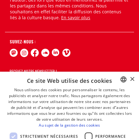
les partagez dans les mêmes conditions. Nous
souhaitons en effet faciliter la diffusion des contenus
liés à la culture basque.
En savoir plus
SUIVEZ-NOUS :
RECEVEZ NOTRE NEWSLETTER !
×
Ce site Web utilise des cookies
S'abonner
Nous utilisons des cookies pour personnaliser le contenu, les
publicités et analyser notre trafic. Nous partageons également des
BASQUE
informations sur votre utilisation de notre site avec nos partenaires
FRENCH
de publicité et d"analyse qui peuvent les combiner avec d"autres
informations que vous leur avez fournies ou qu"ils ont collectées lors
SPANISH
de votre utilisation de leurs services.
Au sujet de la gestion des cookies
ENGLISH
STRICTEMENT NÉCESSAIRES
PERFORMANCE