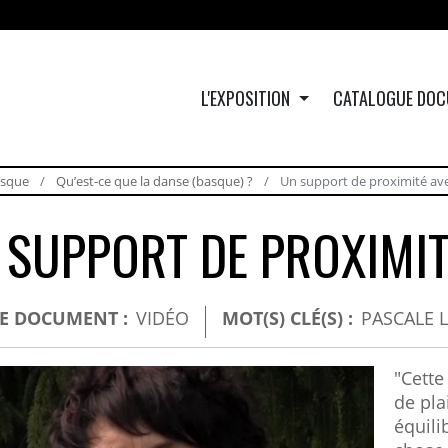
L'EXPOSITION
CATALOGUE DOC
asque
Qu’est-ce que la danse (basque) ?
Un support de proximité ave
 SUPPORT DE PROXIMIT
DE DOCUMENT :
VIDÉO
MOT(S) CLÉ(S) :
PASCALE 
"Cette
de pla
équili