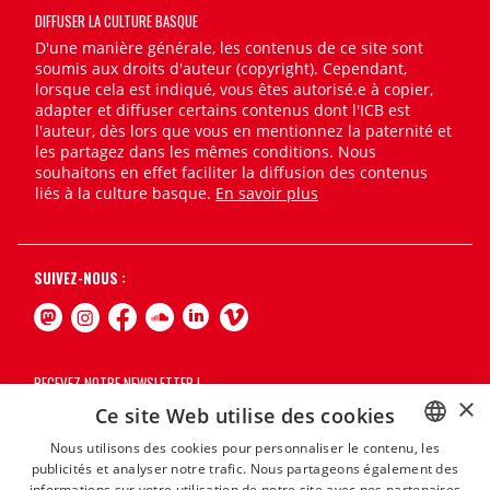
DIFFUSER LA CULTURE BASQUE
D'une manière générale, les contenus de ce site sont
soumis aux droits d'auteur (copyright). Cependant,
lorsque cela est indiqué, vous êtes autorisé.e à copier,
adapter et diffuser certains contenus dont l'ICB est
l'auteur, dès lors que vous en mentionnez la paternité et
les partagez dans les mêmes conditions. Nous
souhaitons en effet faciliter la diffusion des contenus
liés à la culture basque.
En savoir plus
SUIVEZ-NOUS :
RECEVEZ NOTRE NEWSLETTER !
×
Ce site Web utilise des cookies
S'abonner
Nous utilisons des cookies pour personnaliser le contenu, les
publicités et analyser notre trafic. Nous partageons également des
BASQUE
informations sur votre utilisation de notre site avec nos partenaires