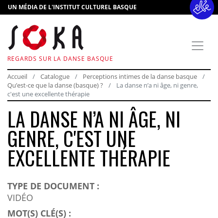
UN MÉDIA DE L'INSTITUT CULTUREL BASQUE
REGARDS SUR LA DANSE BASQUE
Accueil
Catalogue
Perceptions intimes de la danse basque
Qu’est-ce que la danse (basque) ?
La danse n’a ni âge, ni genre,
c'est une excellente thérapie
LA DANSE N’A NI ÂGE, NI
GENRE, C'EST UNE
EXCELLENTE THÉRAPIE
TYPE DE DOCUMENT :
VIDÉO
MOT(S) CLÉ(S) :