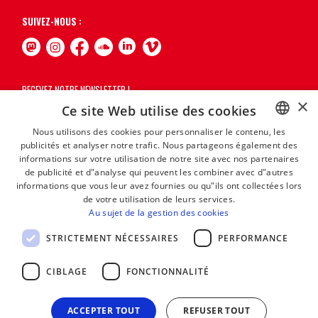
SUIVEZ-NOUS :
RECEVEZ NOTRE NEWSLETTER !
×
Ce site Web utilise des cookies
S'abonner
Nous utilisons des cookies pour personnaliser le contenu, les
publicités et analyser notre trafic. Nous partageons également des
BASQUE
informations sur votre utilisation de notre site avec nos partenaires
FRENCH
de publicité et d"analyse qui peuvent les combiner avec d"autres
informations que vous leur avez fournies ou qu"ils ont collectées lors
SPANISH
de votre utilisation de leurs services.
Au sujet de la gestion des cookies
ENGLISH
STRICTEMENT NÉCESSAIRES
PERFORMANCE
CIBLAGE
FONCTIONNALITÉ
ACCEPTER TOUT
REFUSER TOUT