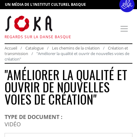
UN MÉDIA DE L'INSTITUT CULTUREL BASQUE
REGARDS SUR LA DANSE BASQUE
Accueil
Catalogue
Les chemins de la création
Création et
transmission
"Améliorer la qualité et ouvrir de nouvelles voies de
création"
"AMÉLIORER LA QUALITÉ ET
OUVRIR DE NOUVELLES
VOIES DE CRÉATION"
TYPE DE DOCUMENT :
VIDÉO