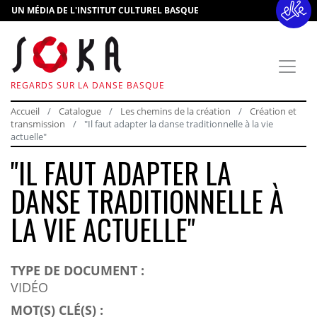
UN MÉDIA DE L'INSTITUT CULTUREL BASQUE
REGARDS SUR LA DANSE BASQUE
Accueil
Catalogue
Les chemins de la création
Création et
transmission
"Il faut adapter la danse traditionnelle à la vie
actuelle"
"IL FAUT ADAPTER LA
DANSE TRADITIONNELLE À
LA VIE ACTUELLE"
TYPE DE DOCUMENT :
VIDÉO
MOT(S) CLÉ(S) :