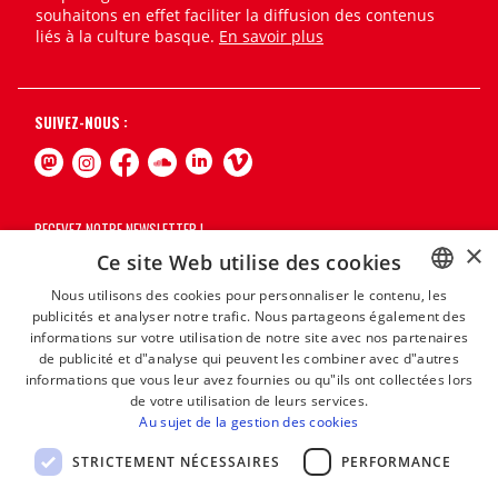
souhaitons en effet faciliter la diffusion des contenus
liés à la culture basque.
En savoir plus
SUIVEZ-NOUS :
RECEVEZ NOTRE NEWSLETTER !
×
Ce site Web utilise des cookies
S'abonner
Nous utilisons des cookies pour personnaliser le contenu, les
publicités et analyser notre trafic. Nous partageons également des
BASQUE
informations sur votre utilisation de notre site avec nos partenaires
FRENCH
de publicité et d"analyse qui peuvent les combiner avec d"autres
informations que vous leur avez fournies ou qu"ils ont collectées lors
SPANISH
de votre utilisation de leurs services.
Au sujet de la gestion des cookies
ENGLISH
STRICTEMENT NÉCESSAIRES
PERFORMANCE