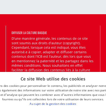
DIFFUSER LA CULTURE BASQUE
D'une manière générale, les contenus de ce site
sont soumis aux droits d'auteur (copyright).
Cependant, lorsque cela est indiqué, vous êtes
autorisé.e à copier, adapter et diffuser certains
contenus dont l'ICB est l'auteur, dès lors que vous
en mentionnez la paternité et les partagez dans les
mêmes conditions. Nous souhaitons en effet
faciliter la diffusion des contenus liés à la culture
basque.
En savoir plus
Ce site Web utilise des cookies
ns des cookies pour personnaliser le contenu, les publicités et analyser notre
 également des informations sur votre utilisation de notre site avec nos par
é et d"analyse qui peuvent les combiner avec d"autres informations que vous 
fournies ou qu"ils ont collectées lors de votre utilisation de leurs services.
Au sujet de la gestion des cookies