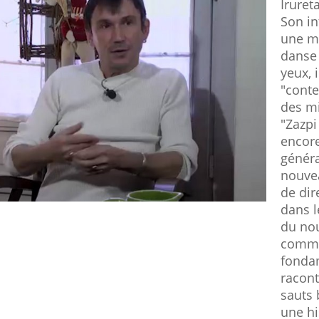
Iruret
Son in
une ma
danse 
yeux, 
"conte
des mi
"Zazpi
encore
généra
nouvea
de dir
dans l
du nou
comme
fonda
racont
sauts 
une hi