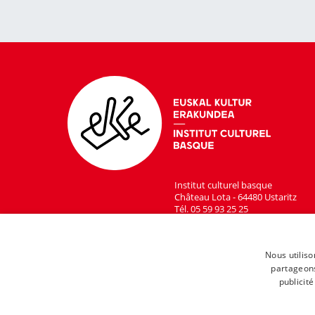
Institut culturel basque
Château Lota - 64480 Ustaritz
Tél. 05 59 93 25 25
Nous utiliso
partageons
publicit