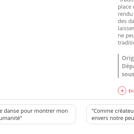
place 
rendu 
des da
laisse
ne peu
tradit
Orig
Dépa
sous
En
Je danse pour montrer mon
"Comme créateur
umanité"
envers notre peu