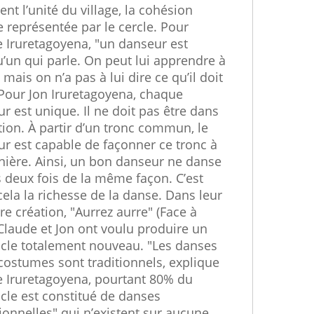
ent l’unité du village, la cohésion
e représentée par le cercle. Pour
 Iruretagoyena, "un danseur est
’un qui parle. On peut lui apprendre à
, mais on n’a pas à lui dire ce qu’il doit
 Pour Jon Iruretagoyena, chaque
r est unique. Il ne doit pas être dans
ation. À partir d’un tronc commun, le
r est capable de façonner ce tronc à
ière. Ainsi, un bon danseur ne danse
 deux fois de la même façon. C’est
cela la richesse de la danse. Dans leur
re création, "Aurrez aurre" (Face à
 Claude et Jon ont voulu produire un
cle totalement nouveau. "Les danses
 costumes sont traditionnels, explique
 Iruretagoyena, pourtant 80% du
cle est constitué de danses
tionnelles" qui n’existent sur aucune