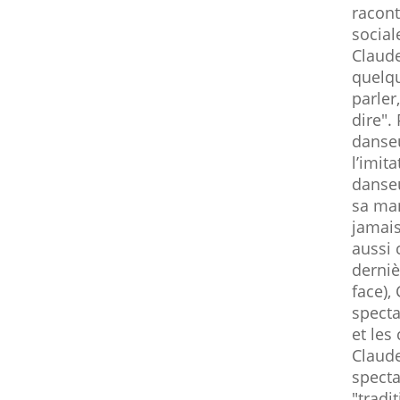
racont
social
Claude
quelqu
parler
dire".
danseu
l’imit
danseu
sa man
jamais
aussi 
derniè
face),
specta
et les
Claude
specta
"tradi