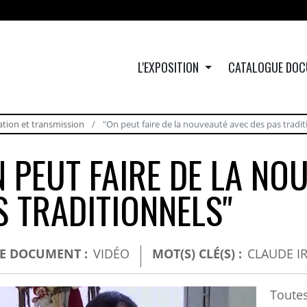
L'EXPOSITION
CATALOGUE DOC
ation et transmission
"On peut faire de la nouveauté avec des pas tradit
N PEUT FAIRE DE LA NO
S TRADITIONNELS"
DE DOCUMENT :
VIDÉO
MOT(S) CLÉ(S) :
CLAUDE I
Toutes