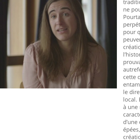
tradit
ne pou
Pourta
perpét
pour q
peuve
créati
l’hist
prouva
autref
cette 
entamé
le dir
local.
à une 
caract
d’une 
épées
créat