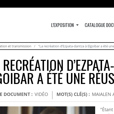
L'EXPOSITION
CATALOGUE DOC
ation et transmission
"La recréation d’Ezpata-dantza à Elgoibar a été une
A RECRÉATION D’EZPATA
GOIBAR A ÉTÉ UNE RÉUS
DE DOCUMENT :
VIDÉO
MOT(S) CLÉ(S) :
MAIALEN 
"Étant