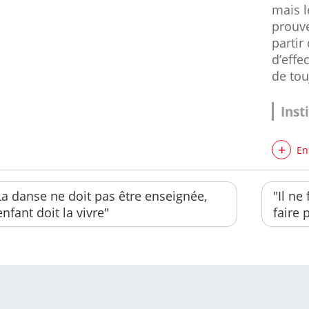
mais l
prouve
partir
d’effe
de tou
Inst
En
La danse ne doit pas être enseignée,
"Il ne
’enfant doit la vivre"
faire 