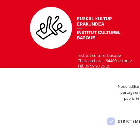
Institut culturel basque
Château Lota - 64480 Ustaritz
Tél. 05 59 93 25 25
Nous utiliso
partageons
publicit
STRICTEM