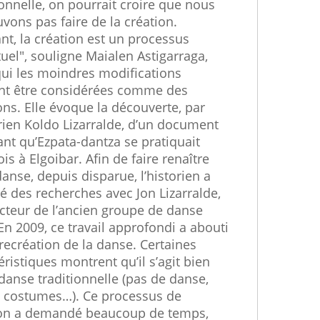
ionnelle, on pourrait croire que nous
vons pas faire de la création.
nt, la création est un processus
uel", souligne Maialen Astigarraga,
ui les moindres modifications
nt être considérées comme des
ons. Elle évoque la découverte, par
orien Koldo Lizarralde, d’un document
nt qu’Ezpata-dantza se pratiquait
ois à Elgoibar. Afin de faire renaître
danse, depuis disparue, l’historien a
 des recherches avec Jon Lizarralde,
ecteur de l’ancien groupe de danse
 En 2009, ce travail approfondi a abouti
recréation de la danse. Certaines
éristiques montrent qu’il s’agit bien
danse traditionnelle (pas de danse,
, costumes…). Ce processus de
ion a demandé beaucoup de temps,