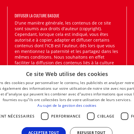
DIFFUSER LA CULTURE BASQUE
D'une manière générale, les contenus de ce site
sont soumis aux droits d'auteur (copyright).
Cependant, lorsque cela est indiqué, vous êtes
autorisé.e à copier, adapter et diffuser certains
contenus dont l'ICB est l'auteur, dès lors que vous
en mentionnez la paternité et les partagez dans les
mêmes conditions. Nous souhaitons en effet
faciliter la diffusion des contenus liés à la culture
basque.
En savoir plus
Ce site Web utilise des cookies
ns des cookies pour personnaliser le contenu, les publicités et analyser notre
 également des informations sur votre utilisation de notre site avec nos par
é et d"analyse qui peuvent les combiner avec d"autres informations que vous 
fournies ou qu"ils ont collectées lors de votre utilisation de leurs services.
Au sujet de la gestion des cookies
ENT NÉCESSAIRES
PERFORMANCE
CIBLAGE
F
ACCEPTER TOUT
REFUSER TOUT