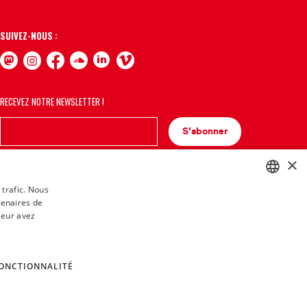
SUIVEZ-NOUS :
RECEVEZ NOTRE NEWSLETTER !
S'abonner
×
 trafic. Nous
tenaires de
BASQUE
leur avez
FRENCH
SPANISH
ONCTIONNALITÉ
ENGLISH