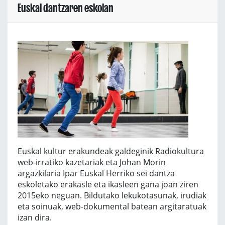
Euskal dantzaren eskolan
Euskal kultur erakundeak galdeginik Radiokultura
web-irratiko kazetariak eta Johan Morin
argazkilaria Ipar Euskal Herriko sei dantza
eskoletako erakasle eta ikasleen gana joan ziren
2015eko neguan. Bildutako lekukotasunak, irudiak
eta soinuak, web-dokumental batean argitaratuak
izan dira.