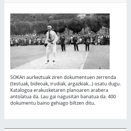
SOKAn aurkeztuak ziren dokumentuen zerrenda
(testuak, bideoak, irudiak, argazkiak...) osatu dugu.
Katalogoa erakusketaren planoaren arabera
antolatua da. Lau gai nagusitan banatua da. 400
dokumentu baino gehiago biltzen ditu.