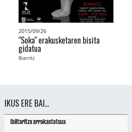
2015/09/26
"Soka" erakusketaren bisita
gidatua
Biarritz
IKUS ERE BAI...
Ibiltaritza arrakastatsua