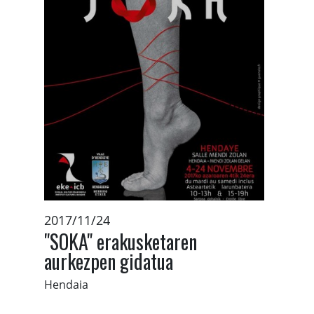
2017/11/24
"SOKA" erakusketaren
aurkezpen gidatua
Hendaia