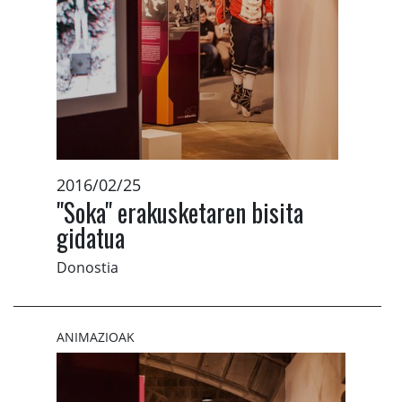
2016/02/25
"Soka" erakusketaren bisita
gidatua
Donostia
ANIMAZIOAK