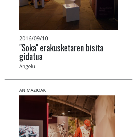
2016/09/10
"Soka" erakusketaren bisita
gidatua
Angelu
ANIMAZIOAK