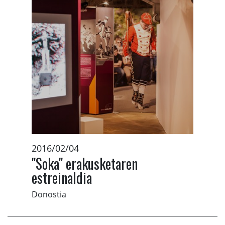
2016/02/04
"Soka" erakusketaren
estreinaldia
Donostia