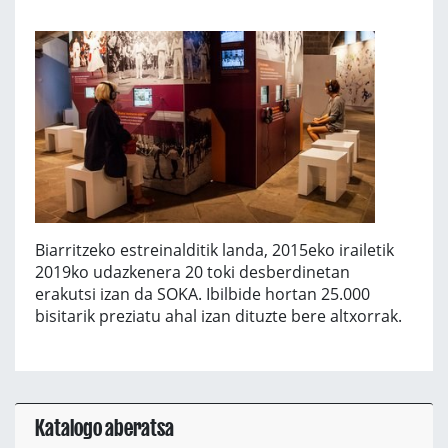
Biarritzeko estreinalditik landa, 2015eko irailetik
2019ko udazkenera 20 toki desberdinetan
erakutsi izan da SOKA. Ibilbide hortan 25.000
bisitarik preziatu ahal izan dituzte bere altxorrak.
Katalogo aberatsa