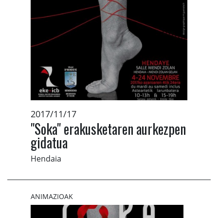
2017/11/17
"Soka" erakusketaren aurkezpen
gidatua
Hendaia
ANIMAZIOAK