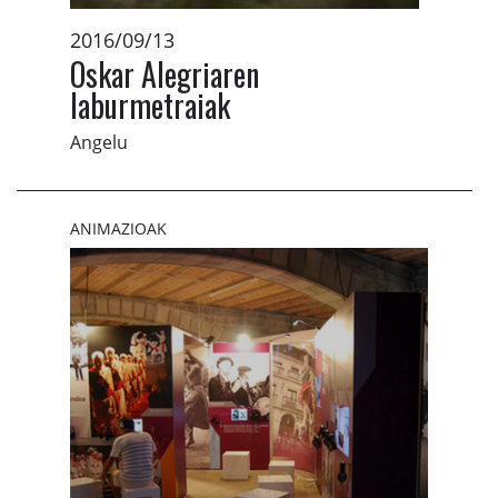
2016/09/13
Oskar Alegriaren
laburmetraiak
Angelu
ANIMAZIOAK