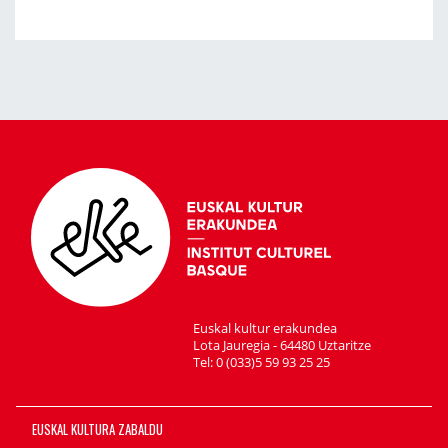
Euskal kultur erakundea
Lota Jauregia - 64480 Uztaritze
Tel: 0 (033)5 59 93 25 25
EUSKAL KULTURA ZABALDU