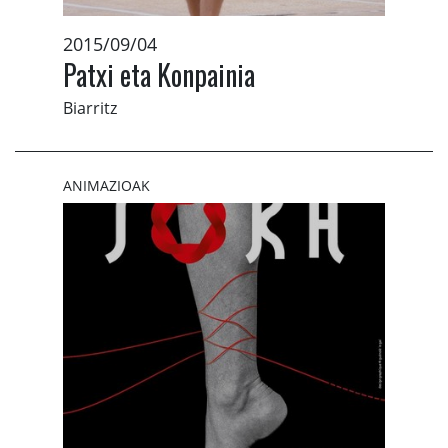
2015/09/04
Patxi eta Konpainia
Biarritz
ANIMAZIOAK