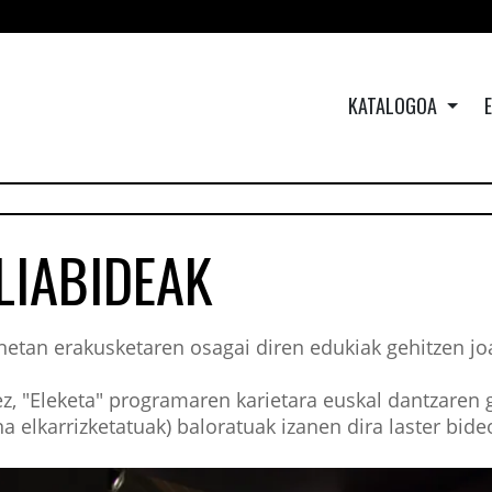
KATALOGOA
LIABIDEAK
netan erakusketaren osagai diren edukiak gehitzen j
z, "Eleketa" programaren karietara euskal dantzaren 
a elkarrizketatuak) baloratuak izanen dira laster bid