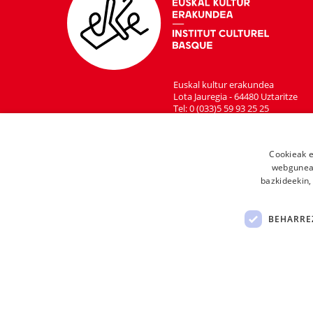
Euskal kultur erakundea
Lota Jauregia - 64480 Uztaritze
Tel: 0 (033)5 59 93 25 25
Cookieak e
webgunear
bazkideekin,
BEHARRE