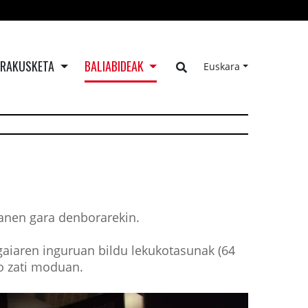
ERAKUSKETA
BALIABIDEAK
Euskara
oanen gara denborarekin.
gaiaren inguruan bildu lekukotasunak (64
eo zati moduan.