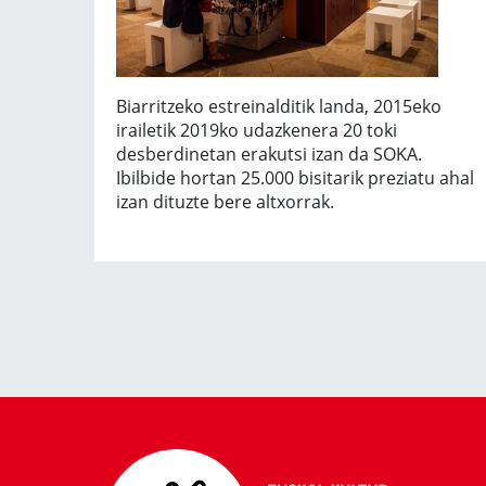
Biarritzeko estreinalditik landa, 2015eko
irailetik 2019ko udazkenera 20 toki
desberdinetan erakutsi izan da SOKA.
Ibilbide hortan 25.000 bisitarik preziatu ahal
izan dituzte bere altxorrak.