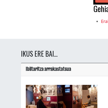
Gehi
Era
IKUS ERE BAI...
Ibiltaritza arrakastatsua