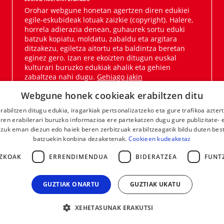
Orohar webgune honetan agertzen diren edukiei
egile-eskubideak lotuak zaizkie (copyright). Halere,
horrela adierazia denean, guhaurek sortu eduki
batzuk kopiatu, moldatu, zabaldu eta argitara
ditzakezu, egiletza aitortu eta baldintza beretan
eginez gero. Izan ere ekoizten ditugun euskal
kulturari buruzko edukiak ahalik eta gehien
zabaltzea nahi dugu.
Gehiago jakin
Webgune honek cookieak erabiltzen ditu
rabiltzen ditugu edukia, iragarkiak pertsonalizatzeko eta gure trafikoa azter
en erabilerari buruzko informazioa ere partekatzen dugu gure publizitate- et
 zuk eman diezun edo haiek beren zerbitzuak erabiltzeagatik bildu duten bes
batzuekin konbina dezaketenak.
Cookieen kudeaketaz
ZKOAK
ERRENDIMENDUA
BIDERATZEA
FUNT
GUZTIAK ONARTU
GUZTIAK UKATU
XEHETASUNAK ERAKUTSI
LEGE OHARRA
KONTAKTUA