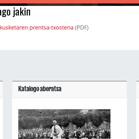
ago jakin
kusketaren prentsa-txostena
(PDF)
Katalogo aberatsa