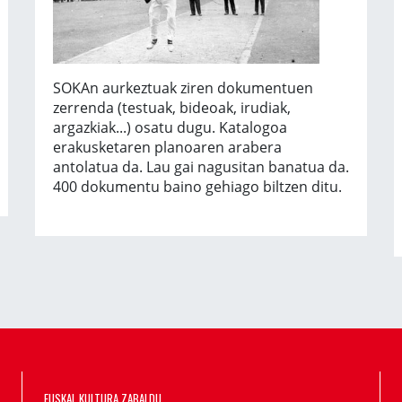
SOKAn aurkeztuak ziren dokumentuen
zerrenda (testuak, bideoak, irudiak,
argazkiak...) osatu dugu. Katalogoa
erakusketaren planoaren arabera
antolatua da. Lau gai nagusitan banatua da.
400 dokumentu baino gehiago biltzen ditu.
EUSKAL KULTURA ZABALDU