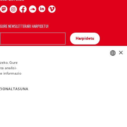
GURE NEWSLETTERARI HARPIDETU!
Harpidetu
×
tzeko. Gure
a analisi-
BASQUE
te informazio
FRENCH
SPANISH
ZIONALTASUNA
ENGLISH