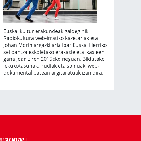
Euskal kultur erakundeak galdeginik
Radiokultura web-irratiko kazetariak eta
Johan Morin argazkilaria Ipar Euskal Herriko
sei dantza eskoletako erakasle eta ikasleen
gana joan ziren 2015eko neguan. Bildutako
lekukotasunak, irudiak eta soinuak, web-
dokumental batean argitaratuak izan dira.
SEGI GAITZAZU