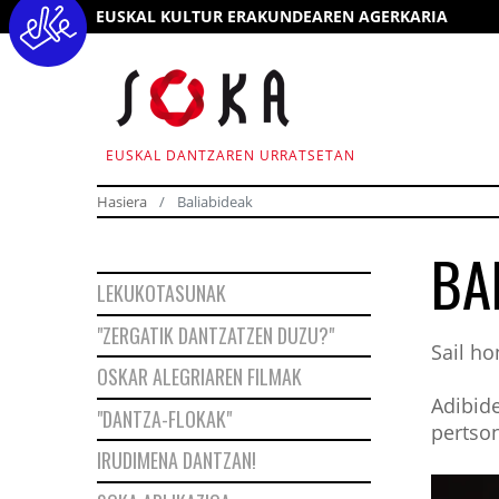
EUSKAL KULTUR ERAKUNDEAREN AGERKARIA
EUSKAL DANTZAREN URRATSETAN
Hasiera
Baliabideak
BA
LEKUKOTASUNAK
"ZERGATIK DANTZATZEN DUZU?"
Sail ho
OSKAR ALEGRIAREN FILMAK
Adibide
"DANTZA-FLOKAK"
pertson
IRUDIMENA DANTZAN!