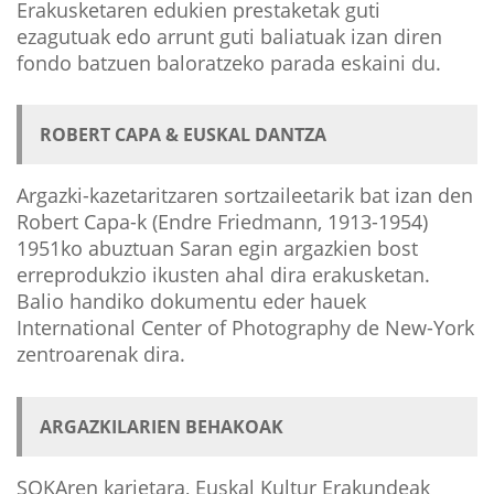
Erakusketaren edukien prestaketak guti
ezagutuak edo arrunt guti baliatuak izan diren
fondo batzuen baloratzeko parada eskaini du.
ROBERT CAPA & EUSKAL DANTZA
Argazki-kazetaritzaren sortzaileetarik bat izan den
Robert Capa-k (Endre Friedmann, 1913-1954)
1951ko abuztuan Saran egin argazkien bost
erreprodukzio ikusten ahal dira erakusketan.
Balio handiko dokumentu eder hauek
International Center of Photography de New-York
zentroarenak dira.
ARGAZKILARIEN BEHAKOAK
SOKAren karietara, Euskal Kultur Erakundeak