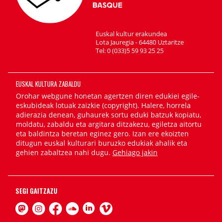
Euskal kultur erakundea
Lota Jauregia - 64480 Uztaritze
Tel: 0 (033)5 59 93 25 25
EUSKAL KULTURA ZABALDU
Orohar webgune honetan agertzen diren edukiei egile-
eskubideak lotuak zaizkie (copyright). Halere, horrela
adierazia denean, guhaurek sortu eduki batzuk kopiatu,
moldatu, zabaldu eta argitara ditzakezu, egiletza aitortu
eta baldintza beretan eginez gero. Izan ere ekoizten
ditugun euskal kulturari buruzko edukiak ahalik eta
gehien zabaltzea nahi dugu.
Gehiago jakin
SEGI GAITZAZU