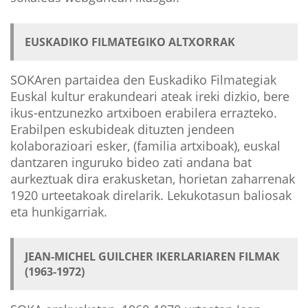
EUSKADIKO FILMATEGIKO ALTXORRAK
SOKAren partaidea den Euskadiko Filmategiak
Euskal kultur erakundeari ateak ireki dizkio, bere
ikus-entzunezko artxiboen erabilera errazteko.
Erabilpen eskubideak dituzten jendeen
kolaborazioari esker, (familia artxiboak), euskal
dantzaren inguruko bideo zati andana bat
aurkeztuak dira erakusketan, horietan zaharrenak
1920 urteetakoak direlarik. Lekukotasun baliosak
eta hunkigarriak.
JEAN-MICHEL GUILCHER IKERLARIAREN FILMAK
(1963-1972)