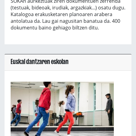
SOKAn aurkeztuak ziren dokumentuen zerrenda
(testuak, bideoak, irudiak, argazkiak...) osatu dugu.
Katalogoa erakusketaren planoaren arabera
antolatua da. Lau gai nagusitan banatua da. 400
dokumentu baino gehiago biltzen ditu.
Euskal dantzaren eskolan