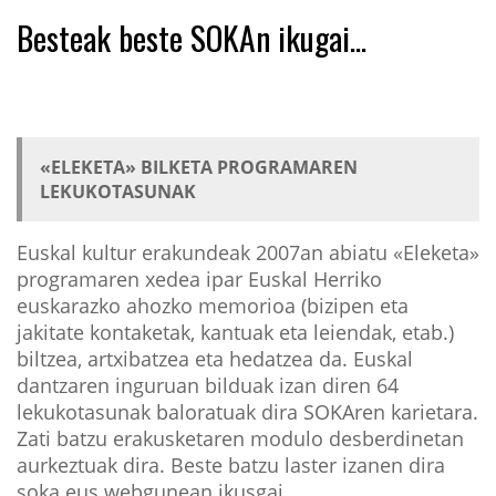
Besteak beste SOKAn ikugai...
«ELEKETA» BILKETA PROGRAMAREN
LEKUKOTASUNAK
Euskal kultur erakundeak 2007an abiatu «Eleketa»
programaren xedea ipar Euskal Herriko
euskarazko ahozko memorioa (bizipen eta
jakitate kontaketak, kantuak eta leiendak, etab.)
biltzea, artxibatzea eta hedatzea da. Euskal
dantzaren inguruan bilduak izan diren 64
lekukotasunak baloratuak dira SOKAren karietara.
Zati batzu erakusketaren modulo desberdinetan
aurkeztuak dira. Beste batzu laster izanen dira
soka.eus webgunean ikusgai.