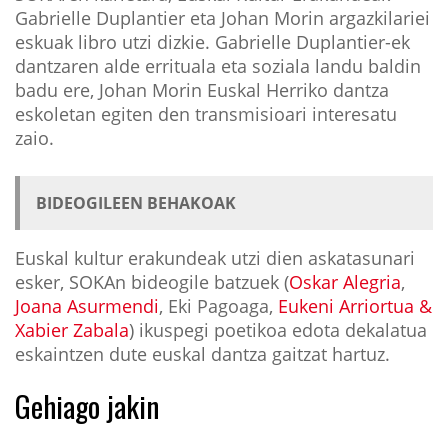
Gabrielle Duplantier eta Johan Morin argazkilariei
eskuak libro utzi dizkie. Gabrielle Duplantier-ek
dantzaren alde errituala eta soziala landu baldin
badu ere, Johan Morin Euskal Herriko dantza
eskoletan egiten den transmisioari interesatu
zaio.
BIDEOGILEEN BEHAKOAK
Euskal kultur erakundeak utzi dien askatasunari
esker, SOKAn bideogile batzuek (
Oskar Alegria
,
Joana Asurmendi
, Eki Pagoaga,
Eukeni Arriortua &
Xabier Zabala
) ikuspegi poetikoa edota dekalatua
eskaintzen dute euskal dantza gaitzat hartuz.
Gehiago jakin