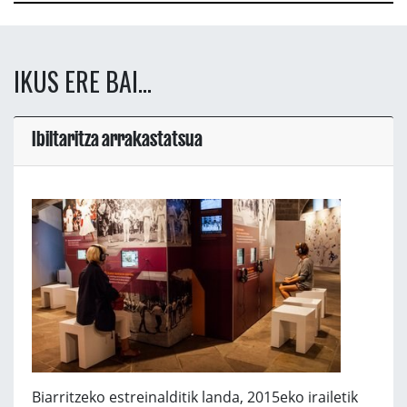
IKUS ERE BAI...
Ibiltaritza arrakastatsua
Biarritzeko estreinalditik landa, 2015eko irailetik