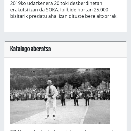
2019ko udazkenera 20 toki desberdinetan
erakutsi izan da SOKA. Ibilbide hortan 25.000
bisitarik preziatu ahal izan dituzte bere altxorrak.
Katalogo aberatsa