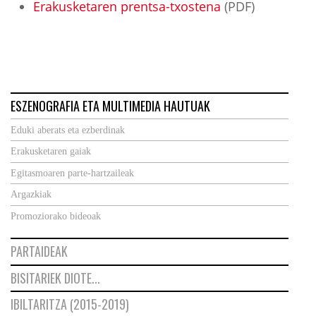
Erakusketaren prentsa-txostena
(PDF)
ESZENOGRAFIA ETA MULTIMEDIA HAUTUAK
Eduki aberats eta ezberdinak
Erakusketaren gaiak
Egitasmoaren parte-hartzaileak
Argazkiak
Promoziorako bideoak
PARTAIDEAK
BISITARIEK DIOTE...
IBILTARITZA (2015-2019)