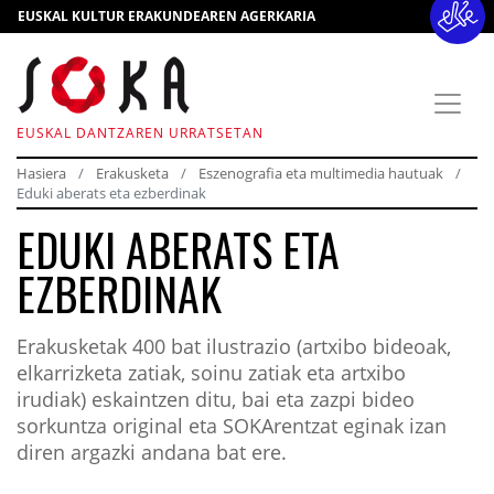
EUSKAL KULTUR ERAKUNDEAREN AGERKARIA
EUSKAL DANTZAREN URRATSETAN
Hasiera
Erakusketa
Eszenografia eta multimedia hautuak
Eduki aberats eta ezberdinak
EDUKI ABERATS ETA
EZBERDINAK
Erakusketak 400 bat ilustrazio (artxibo bideoak,
elkarrizketa zatiak, soinu zatiak eta artxibo
irudiak) eskaintzen ditu, bai eta zazpi bideo
sorkuntza original eta SOKArentzat eginak izan
diren argazki andana bat ere.