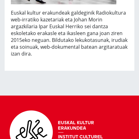
Euskal kultur erakundeak galdeginik Radiokultura
web-irratiko kazetariak eta Johan Morin
argazkilaria Ipar Euskal Herriko sei dantza
eskoletako erakasle eta ikasleen gana joan ziren
2015eko neguan. Bildutako lekukotasunak, irudiak
eta soinuak, web-dokumental batean argitaratuak
izan dira.