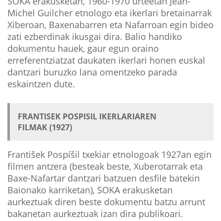
SOKA erakusketan, 1960-1970 urteetan Jean-
Michel Guilcher etnologo eta ikerlari bretainarrak
Xiberoan, Baxenabarren eta Nafarroan egin bideo
zati ezberdinak ikusgai dira. Balio handiko
dokumentu hauek, gaur egun oraino
erreferentziatzat daukaten ikerlari honen euskal
dantzari buruzko lana omentzeko parada
eskaintzen dute.
FRANTISEK POSPISIL IKERLARIAREN
FILMAK (1927)
František Pospíšil txekiar etnologoak 1927an egin
filmen antzera (besteak beste, Xuberotarrak eta
Baxe-Nafartar dantzari batzuen desfile batekin
Baionako karriketan), SOKA erakusketan
aurkeztuak diren beste dokumentu batzu arrunt
bakanetan aurkeztuak izan dira publikoari.