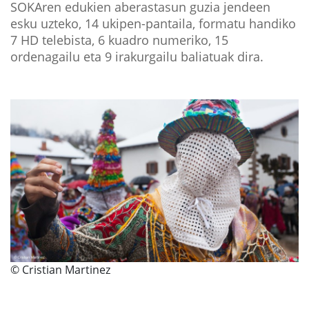
SOKAren edukien aberastasun guzia jendeen
esku uzteko, 14 ukipen-pantaila, formatu handiko
7 HD telebista, 6 kuadro numeriko, 15
ordenagailu eta 9 irakurgailu baliatuak dira.
© Cristian Martinez