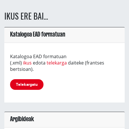
IKUS ERE BAI...
Katalogoa EAD formatuan
Katalogoa EAD formatuan
(.xml)
ikus
edota
telekarga
daiteke (frantses
bertsioan).
Telekargatu
Argibideak