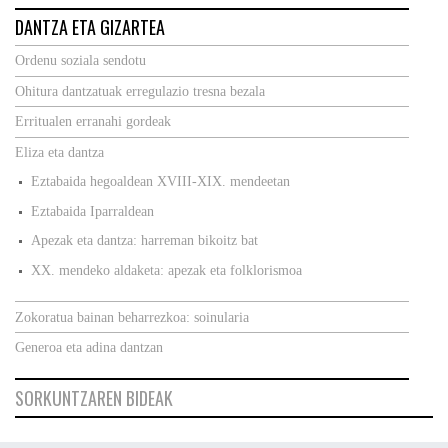
DANTZA ETA GIZARTEA
Ordenu soziala sendotu
Ohitura dantzatuak erregulazio tresna bezala
Erritualen erranahi gordeak
Eliza eta dantza
Eztabaida hegoaldean XVIII-XIX. mendeetan
Eztabaida Iparraldean
Apezak eta dantza: harreman bikoitz bat
XX. mendeko aldaketa: apezak eta folklorismoa
Zokoratua bainan beharrezkoa: soinularia
Generoa eta adina dantzan
SORKUNTZAREN BIDEAK