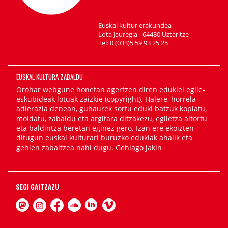
Euskal kultur erakundea
Lota Jauregia - 64480 Uztaritze
Tel: 0 (033)5 59 93 25 25
EUSKAL KULTURA ZABALDU
Orohar webgune honetan agertzen diren edukiei egile-
eskubideak lotuak zaizkie (copyright). Halere, horrela
adierazia denean, guhaurek sortu eduki batzuk kopiatu,
moldatu, zabaldu eta argitara ditzakezu, egiletza aitortu
eta baldintza beretan eginez gero. Izan ere ekoizten
ditugun euskal kulturari buruzko edukiak ahalik eta
gehien zabaltzea nahi dugu.
Gehiago jakin
SEGI GAITZAZU