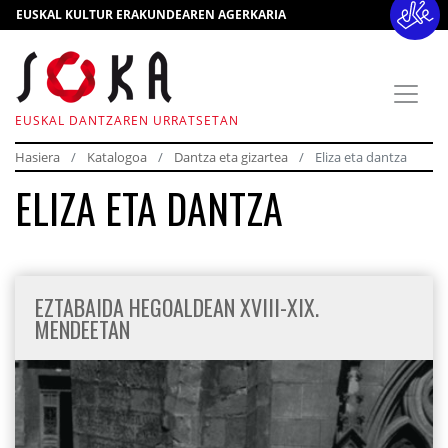
EUSKAL KULTUR ERAKUNDEAREN AGERKARIA
EUSKAL DANTZAREN URRATSETAN
Hasiera
Katalogoa
Dantza eta gizartea
Eliza eta dantza
ELIZA ETA DANTZA
EZTABAIDA HEGOALDEAN XVIII-XIX.
MENDEETAN