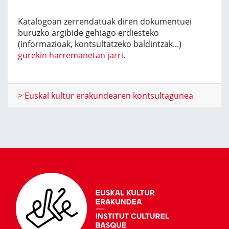
Katalogoan zerrendatuak diren dokumentuei
buruzko argibide gehiago erdiesteko
(informazioak, kontsultatzeko baldintzak...)
gurekin harremanetan jarri
.
> Euskal kultur erakundearen kontsultagunea