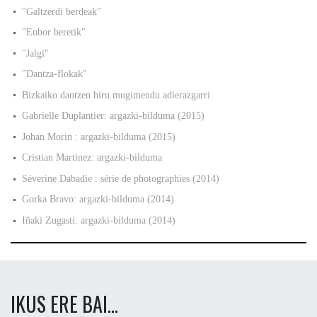
"Galtzerdi berdeak"
"Enbor beretik"
"Jalgi"
"Dantza-flokak"
Bizkaiko dantzen hiru mugimendu adierazgarri
Gabrielle Duplantier: argazki-bilduma (2015)
Johan Morin : argazki-bilduma (2015)
Cristian Martinez: argazki-bilduma
Séverine Dabadie : série de photographies (2014)
Gorka Bravo: argazki-bilduma (2014)
Iñaki Zugasti: argazki-bilduma (2014)
IKUS ERE BAI...