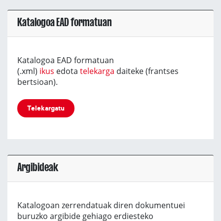
Katalogoa EAD formatuan
Katalogoa EAD formatuan
(.xml)
ikus
edota
telekarga
daiteke (frantses
bertsioan).
Telekargatu
Argibideak
Katalogoan zerrendatuak diren dokumentuei
buruzko argibide gehiago erdiesteko