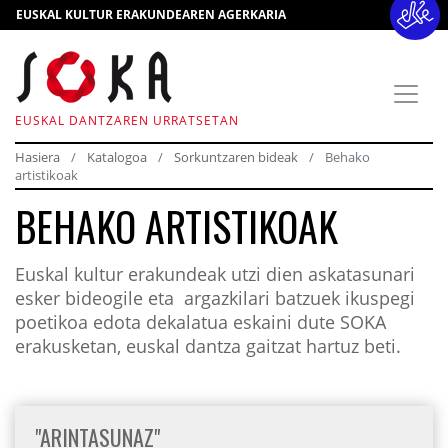
EUSKAL KULTUR ERAKUNDEAREN AGERKARIA
EUSKAL DANTZAREN URRATSETAN
Hasiera
Katalogoa
Sorkuntzaren bideak
Behako
artistikoak
BEHAKO ARTISTIKOAK
Euskal kultur erakundeak utzi dien askatasunari
esker bideogile eta argazkilari batzuek ikuspegi
poetikoa edota dekalatua eskaini dute SOKA
erakusketan, euskal dantza gaitzat hartuz beti.
"ARINTASUNAZ"