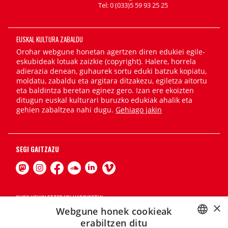
Tel: 0 (033)5 59 93 25 25
EUSKAL KULTURA ZABALDU
Orohar webgune honetan agertzen diren edukiei egile-
eskubideak lotuak zaizkie (copyright). Halere, horrela
adierazia denean, guhaurek sortu eduki batzuk kopiatu,
moldatu, zabaldu eta argitara ditzakezu, egiletza aitortu
eta baldintza beretan eginez gero. Izan ere ekoizten
ditugun euskal kulturari buruzko edukiak ahalik eta
gehien zabaltzea nahi dugu.
Gehiago jakin
SEGI GAITZAZU
GURE NEWSLETTERARI HARPIDETU!
×
Webgune honek cookieak
Harpidetu
erabiltzen ditu