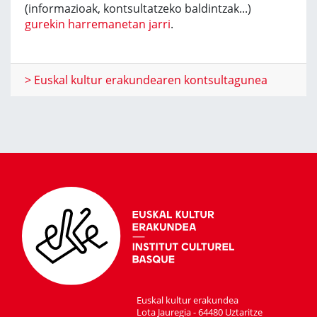
(informazioak, kontsultatzeko baldintzak...)
gurekin harremanetan jarri
.
> Euskal kultur erakundearen kontsultagunea
Euskal kultur erakundea
Lota Jauregia - 64480 Uztaritze