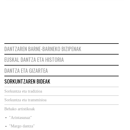
DANTZAREN BARNE-BARNEKO BIZIPENAK
EUSKAL DANTZA ETA HISTORIA
DANTZA ETA GIZARTEA
SORKUNTZAREN BIDEAK
Sorkuntza eta tradizioa
Sorkuntza eta transmisioa
Behako artistikoak
"Arintasunaz"
"Margo dantza"