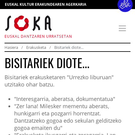
EUSKAL KULTUR ERAKUNDEAREN AGERKARIA
EUSKAL DANTZAREN URRATSETAN
Hasiera
Erakusketa
Bisitariek diote...
BISITARIEK DIOTE...
Bisitariek erakusketaren "Urrezko liburuan"
utzitako ohar batzu.
"Interesgarria, aberatsa, dokumentatua"
"Zer lana! Milesker mementu aberats,
hunkigarri eta pozgarri horrentzat.
Dantzatzeko gogoa edo sekulan gelditzeko
gogoa emaiten du"