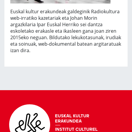
Euskal kultur erakundeak galdeginik Radiokultura
web-irratiko kazetariak eta Johan Morin
argazkilaria Ipar Euskal Herriko sei dantza
eskoletako erakasle eta ikasleen gana joan ziren
2015eko neguan. Bildutako lekukotasunak, irudiak
eta soinuak, web-dokumental batean argitaratuak
izan dira.