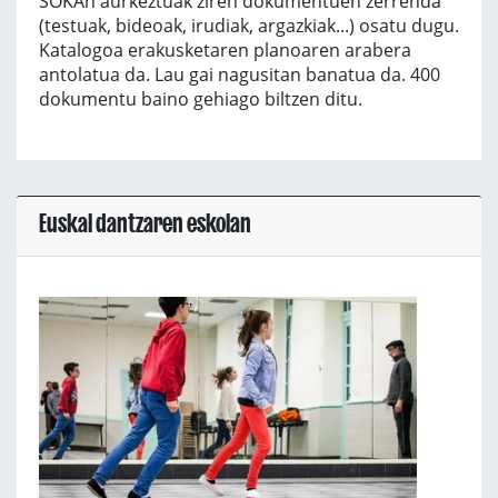
SOKAn aurkeztuak ziren dokumentuen zerrenda
(testuak, bideoak, irudiak, argazkiak...) osatu dugu.
Katalogoa erakusketaren planoaren arabera
antolatua da. Lau gai nagusitan banatua da. 400
dokumentu baino gehiago biltzen ditu.
Euskal dantzaren eskolan