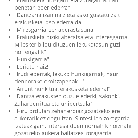
"Erakusketa ikusgarri eta zoragarria. Lan
benetan eder-ederra"
"Dantzaria izan naiz eta asko gustatu zait
erakusketa, oso ederra da"
"Miresgarria, zer aberastasuna"
"Erakusketa biziki aberatsa eta interesgarria.
Milesker bildu dituzuen lekukotasun guzi
horiengatik"
"Hunkigarria"
"Loriatu naiz!"
"Irudi ederrak, lekuko hunkigarriak, haur
denborako oroitzapenak..."
"Arrunt hunkitua, erakusketa ederra!"
"Dantza erakusten duzue ederki, sakonki.
Zaharberritua eta unibertsala"
"Hiru ordutan zehar erdiaz gozatzeko ere
aukerarik ez degu izan. Sintesi lan zoragarria
izateaz gain, interesa duen nornahik noiznahi
gozatzeko aukera baliatzea zoragarria