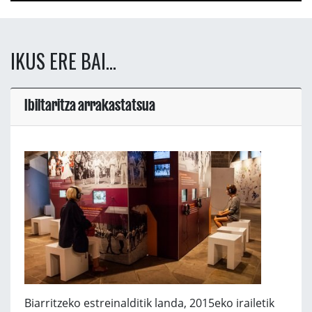
IKUS ERE BAI...
Ibiltaritza arrakastatsua
Biarritzeko estreinalditik landa, 2015eko irailetik