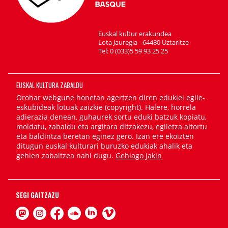
Euskal kultur erakundea
Lota Jauregia - 64480 Uztaritze
Tel: 0 (033)5 59 93 25 25
EUSKAL KULTURA ZABALDU
Orohar webgune honetan agertzen diren edukiei egile-
eskubideak lotuak zaizkie (copyright). Halere, horrela
adierazia denean, guhaurek sortu eduki batzuk kopiatu,
moldatu, zabaldu eta argitara ditzakezu, egiletza aitortu
eta baldintza beretan eginez gero. Izan ere ekoizten
ditugun euskal kulturari buruzko edukiak ahalik eta
gehien zabaltzea nahi dugu.
Gehiago jakin
SEGI GAITZAZU