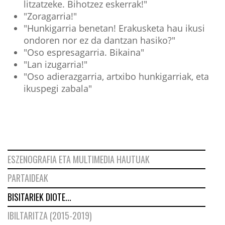
litzatzeke. Bihotzez eskerrak!"
"Zoragarria!"
"Hunkigarria benetan! Erakusketa hau ikusi
ondoren nor ez da dantzan hasiko?"
"Oso espresagarria. Bikaina"
"Lan izugarria!"
"Oso adierazgarria, artxibo hunkigarriak, eta
ikuspegi zabala"
ESZENOGRAFIA ETA MULTIMEDIA HAUTUAK
PARTAIDEAK
BISITARIEK DIOTE...
IBILTARITZA (2015-2019)