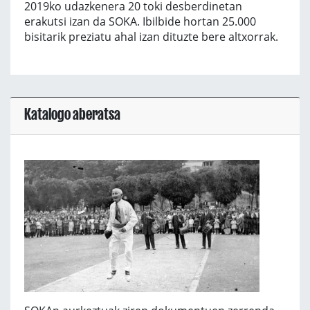
2019ko udazkenera 20 toki desberdinetan
erakutsi izan da SOKA. Ibilbide hortan 25.000
bisitarik preziatu ahal izan dituzte bere altxorrak.
Katalogo aberatsa