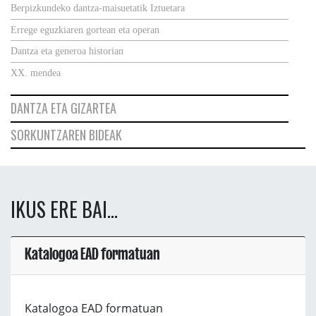
Berpizkundeko dantza-maisuetatik Iztuetara
Errege eguzkiaren gortean eta operan
Dantza eta generoa historian
XX. mendea
DANTZA ETA GIZARTEA
SORKUNTZAREN BIDEAK
IKUS ERE BAI...
Katalogoa EAD formatuan
Katalogoa EAD formatuan