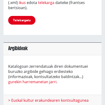
(.xml)
ikus
edota
telekarga
daiteke (frantses
bertsioan).
Telekargatu
Argibideak
Katalogoan zerrendatuak diren dokumentuei
buruzko argibide gehiago erdiesteko
(informazioak, kontsultatzeko baldintzak...)
gurekin harremanetan jarri
.
> Euskal kultur erakundearen kontsultagunea