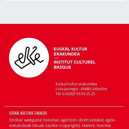
Euskal kultur erakundea
Lota Jauregia - 64480 Uztaritze
Tel: 0 (033)5 59 93 25 25
EUSKAL KULTURA ZABALDU
Orohar webgune honetan agertzen diren edukiei egile-
eskubideak lotuak zaizkie (copyright). Halere, horrela