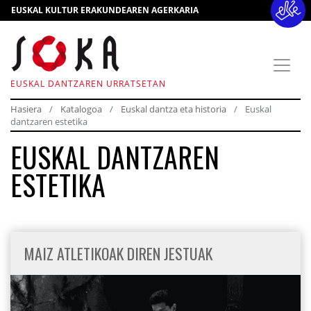
EUSKAL KULTUR ERAKUNDEAREN AGERKARIA
EUSKAL DANTZAREN URRATSETAN
Hasiera
Katalogoa
Euskal dantza eta historia
Euskal
dantzaren estetika
EUSKAL DANTZAREN
ESTETIKA
MAIZ ATLETIKOAK DIREN JESTUAK