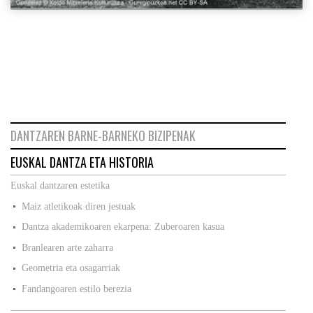
DANTZAREN BARNE-BARNEKO BIZIPENAK
EUSKAL DANTZA ETA HISTORIA
Euskal dantzaren estetika
Maiz atletikoak diren jestuak
Dantza akademikoaren ekarpena: Zuberoaren kasua
Branlearen arte zaharra
Geometria eta osagarriak
Fandangoaren estilo berezia