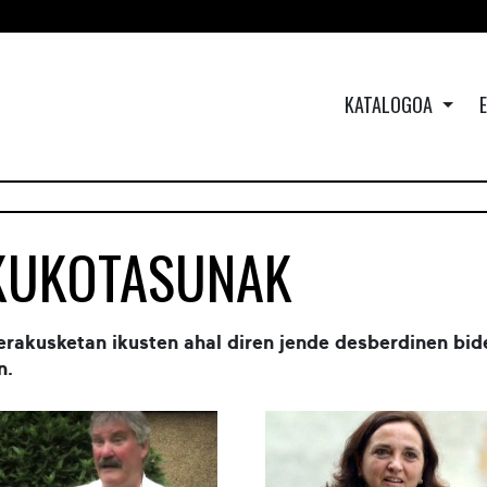
KATALOGOA
KUKOTASUNAK
rakusketan ikusten ahal diren jende desberdinen bide
n.