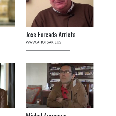
Joxe Forcada Arrieta
WWW.AHOTSAK.EUS
Michel Aurnague