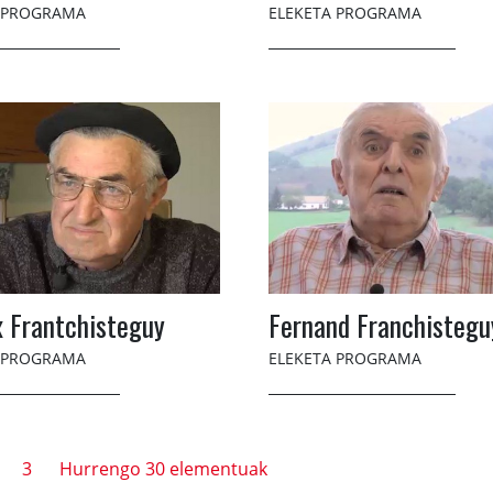
 PROGRAMA
ELEKETA PROGRAMA
 Frantchisteguy
Fernand Franchistegu
 PROGRAMA
ELEKETA PROGRAMA
3
Hurrengo 30 elementuak