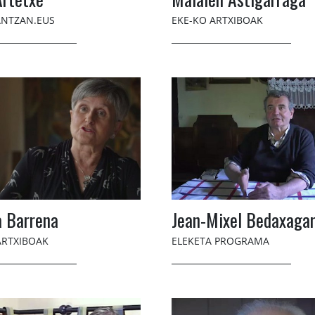
NTZAN.EUS
EKE-KO ARTXIBOAK
a Barrena
Jean-Mixel Bedaxaga
ARTXIBOAK
ELEKETA PROGRAMA