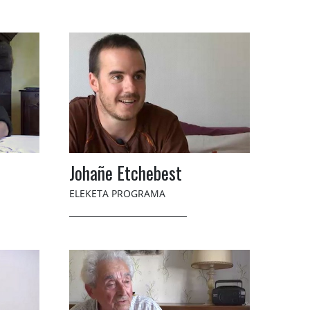
Johañe Etchebest
ELEKETA PROGRAMA