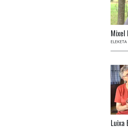
Mixel 
ELEKETA
Luixa 