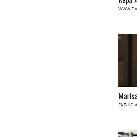
WWW.DA
Maris
EKE-KO 