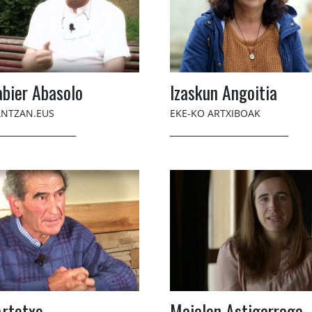
abier Abasolo
Izaskun Angoitia
NTZAN.EUS
EKE-KO ARTXIBOAK
Artetxe
Maialen Astigarraga