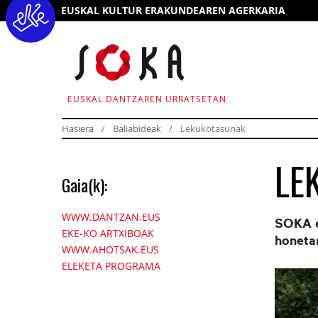
EUSKAL KULTUR ERAKUNDEAREN AGERKARIA
EUSKAL DANTZAREN URRATSETAN
Hasiera
Baliabideak
Lekukotasunak
LE
Gaia(k):
WWW.DANTZAN.EUS
SOKA e
EKE-KO ARTXIBOAK
honeta
WWW.AHOTSAK.EUS
ELEKETA PROGRAMA