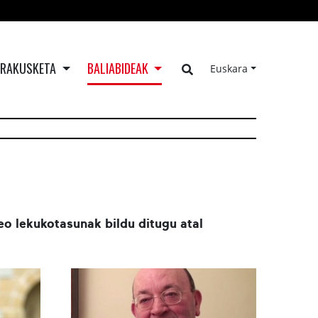
ERAKUSKETA
BALIABIDEAK
Euskara
o lekukotasunak bildu ditugu atal