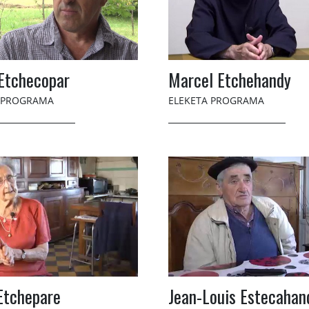
Etchecopar
Marcel Etchehandy
 PROGRAMA
ELEKETA PROGRAMA
Etchepare
Jean-Louis Estecahan