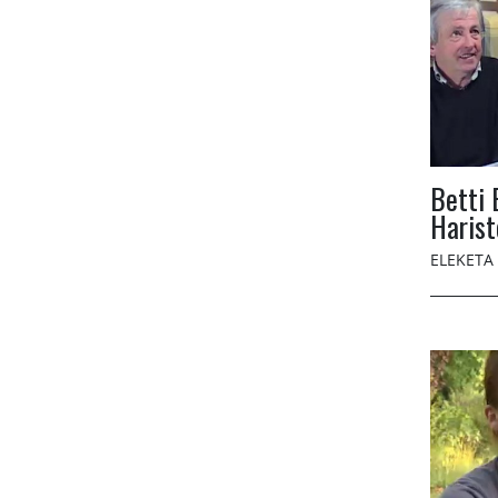
Betti 
Harist
ELEKETA