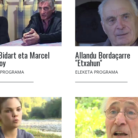
Bidart eta Marcel
Allandu Bordaçarre
oy
"Etxahun"
 PROGRAMA
ELEKETA PROGRAMA