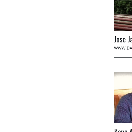
Jose J
WWW.DA
Kepa 