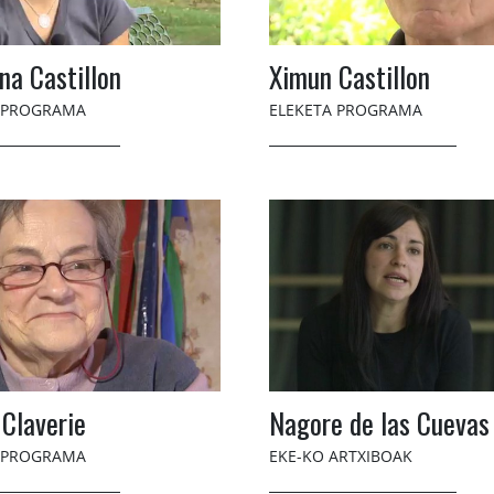
na Castillon
Ximun Castillon
 PROGRAMA
ELEKETA PROGRAMA
Claverie
Nagore de las Cuevas
 PROGRAMA
EKE-KO ARTXIBOAK