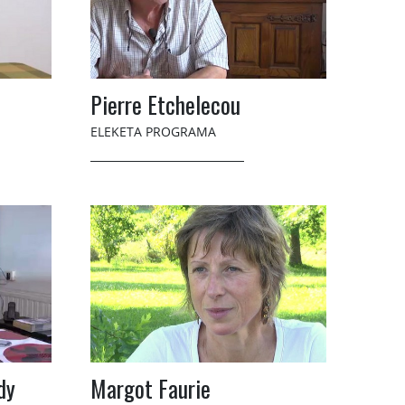
Pierre Etchelecou
ELEKETA PROGRAMA
dy
Margot Faurie