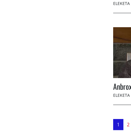
ELEKETA
Anbrox
ELEKETA
1
2