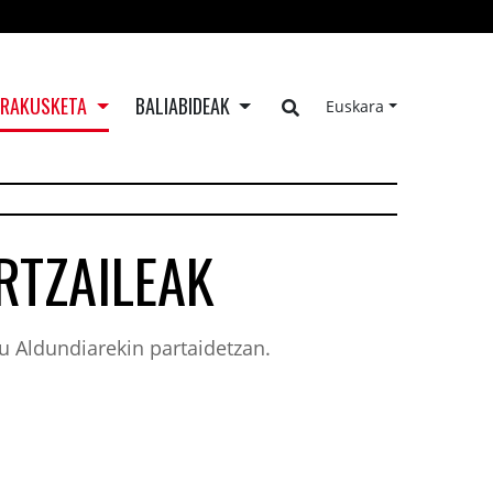
ERAKUSKETA
BALIABIDEAK
Euskara
RTZAILEAK
u Aldundiarekin partaidetzan.