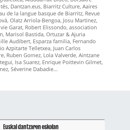
s, Dantzan.eus, Biarritz Culture, Aaires
eau de la langue basque de Biarritz, Revue
ková, Olatz Arriola-Bengoa, Josu Martinez,
ylvie Garat, Robert Elissondo, association
in, Marisol Bastida, Ortuzar & Ajuria
ille Audibert, Esparza familia, Fernando
o Azpitarte Telletxea, Juan Carlos
erre, Ruben Gomez, Lola Valverde, Aintzane
tegui, Isa Suarez, Enrique Poittevin Gilmet,
nez, Séverine Dabadie...
Euskal dantzaren eskolan