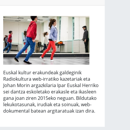
Euskal kultur erakundeak galdeginik
Radiokultura web-irratiko kazetariak eta
Johan Morin argazkilaria Ipar Euskal Herriko
sei dantza eskoletako erakasle eta ikasleen
gana joan ziren 2015eko neguan. Bildutako
lekukotasunak, irudiak eta soinuak, web-
dokumental batean argitaratuak izan dira.