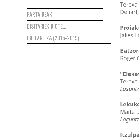
Terexa 
Deliart
PARTAIDEAK
BISITARIEK DIOTE...
Proiek
Jakes L
IBILTARITZA (2015-2019)
Batzor
Roger G
"Eleke
Terexa
Laguntz
Lekuk
Maite D
Laguntz
Itzulp