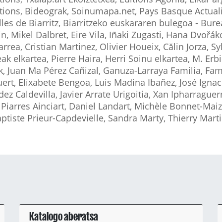
ions, Bideograk, Soinumapa.net, Pays Basque Actualité
lles de Biarritz, Biarritzeko euskararen bulegoa - Bur
in, Mikel Dalbret, Eire Vila, Iñaki Zugasti, Hana Dvořá
arrea, Cristian Martinez, Olivier Houeix, Călin Jorza, S
eak elkartea, Pierre Haira, Herri Soinu elkartea, M. Erb
k, Juan Ma Pérez Cañizal, Ganuza-Larraya Familia, Fam
ert, Elixabete Bengoa, Luis Madina Ibañez, José Ignaci
ez Caldevilla, Javier Arrate Urigoitia, Xan Ipharragu
, Piarres Ainciart, Daniel Landart, Michèle Bonnet-Maiz
ptiste Prieur-Capdevielle, Sandra Marty, Thierry Marti
Katalogo aberatsa