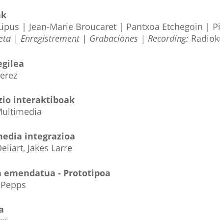
ak
ipus | Jean-Marie Broucaret | Pantxoa Etchegoin | Pi
ta | Enregistrement | Grabaciones | Recording:
Radiok
gilea
Perez
zio interaktiboak
ultimedia
edia integrazioa
eliart, Jakes Larre
 emendatua - Prototipoa
- Pepps
a