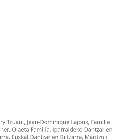
rry Truaut, Jean-Dominique Lajoux, Famille
her, Olaeta Familia, Iparraldeko Dantzarien
arra, Euskal Dantzarien Biltzarra, Maritzuli