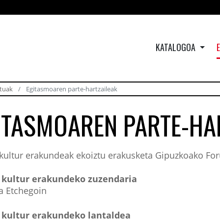
KATALOGOA
utuak
Egitasmoaren parte-hartzaileak
ITASMOAREN PARTE-HA
kultur erakundeak ekoiztu erakusketa Gipuzkoako For
 kultur erakundeko zuzendaria
a Etchegoin
 kultur erakundeko lantaldea