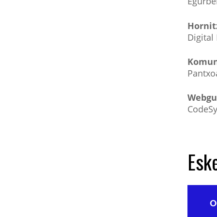
Egurber
Hornit
Digital
Komun
Pantxoa
Webgu
CodeSyn
Esk
O