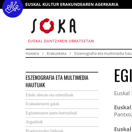
EUSKAL KULTUR ERAKUNDEAREN AGERKARIA
EUSKAL DANTZAREN URRATSETAN
Hasiera
Erakusketa
Eszenografia eta multimedia ha
EG
ESZENOGRAFIA ETA MULTIMEDIA
HAUTUAK
Euskal 
Eduki aberats eta ezberdinak
Erakusketaren gaiak
Euskal
Egitasmoaren parte-hartzaileak
Pantxo
Argazkiak
Euskal
Promoziorako bideoak