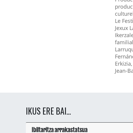
product
culture
Le Fest
Jexux L
Ikerzal
familia
Larruqu
Fernánd
Erkizia
Jean-Ba
IKUS ERE BAI...
Ibiltaritza arrakastatsua