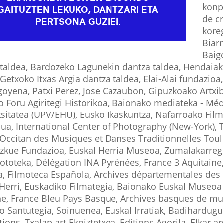
konpa
GAITUZTEN LEKUKO, DANTZARI ETA
de c
PERTSONA GUZIEI.
kore
Biarr
Baig
taldea, Bardozeko Lagunekin dantza taldea, Hendaiako
 Getxoko Itxas Argia dantza taldea, Elai-Alai fundazioa,
goyena, Patxi Perez, Jose Cazaubon, Gipuzkoako Artxib
o Foru Agiritegi Historikoa, Baionako mediateka - M
tsitatea (UPV/EHU), Eusko Ikaskuntza, Nafarroako Fi
ua, International Center of Photography (New-York)
Occitan des Musiques et Danses Traditionnelles Toul
Azkue Fundazioa, Euskal Herria Museoa, Zumalakarreg
ototeka, Délégation INA Pyrénées, France 3 Aquitain
, Filmoteca Española, Archives départementales des P
Herri, Euskadiko Filmategia, Baionako Euskal Museoa 
e, France Bleu Pays Basque, Archives basques de mus
o Santutegia, Soinuenea, Euskal Irratiak, Badihardugu
ions, Txalap.art Ekoiztetxea, Editions Agorila, Elkar a