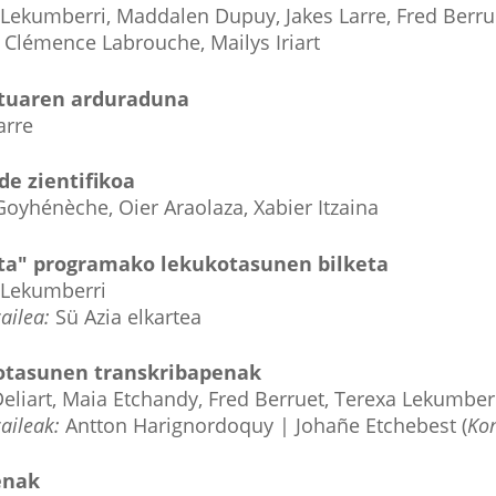
Lekumberri, Maddalen Dupuy, Jakes Larre, Fred Berrue
, Clémence Labrouche, Mailys Iriart
tuaren arduraduna
arre
de zientifikoa
oyhénèche, Oier Araolaza, Xabier Itzaina
ta" programako lekukotasunen bilketa
 Lekumberri
ailea:
Sü Azia elkartea
otasunen transkribapenak
eliart, Maia Etchandy, Fred Berruet, Terexa Lekumberr
aileak:
Antton Harignordoquy | Johañe Etchebest (
Ko
enak