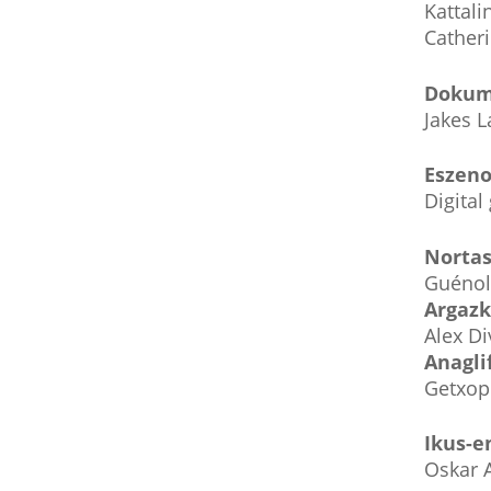
Kattali
Cather
Dokume
Jakes L
Eszeno
Digital 
Nortas
Guénol
Argazk
Alex Di
Anagli
Getxop
Ikus-e
Oskar A