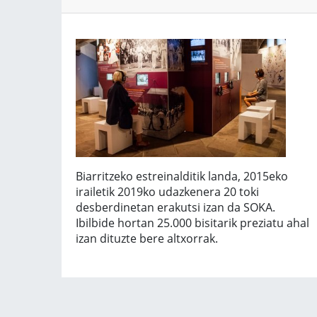
Biarritzeko estreinalditik landa, 2015eko
irailetik 2019ko udazkenera 20 toki
desberdinetan erakutsi izan da SOKA.
Ibilbide hortan 25.000 bisitarik preziatu ahal
izan dituzte bere altxorrak.