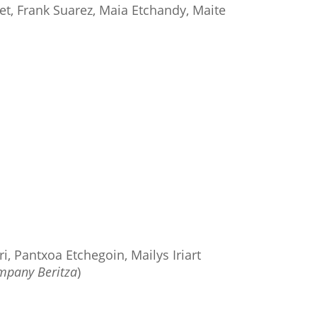
t, Frank Suarez, Maia Etchandy, Maite
i, Pantxoa Etchegoin, Mailys Iriart
mpany Beritza
)