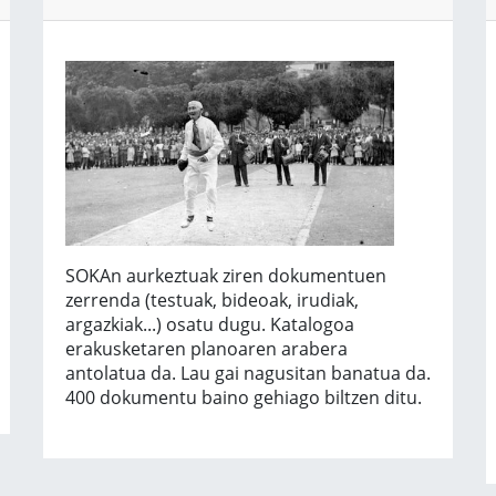
SOKAn aurkeztuak ziren dokumentuen
zerrenda (testuak, bideoak, irudiak,
argazkiak...) osatu dugu. Katalogoa
erakusketaren planoaren arabera
antolatua da. Lau gai nagusitan banatua da.
400 dokumentu baino gehiago biltzen ditu.