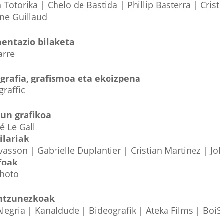
n Totorika | Chelo de Bastida | Phillip Basterra | Cri
ine Guillaud
ntazio bilaketa
arre
grafia, grafismoa eta ekoizpena
graffic
un grafikoa
é Le Gall
ilariak
vasson | Gabrielle Duplantier | Cristian Martinez | J
foak
hoto
ntzunezkoak
legria | Kanaldude | Bideografik | Ateka Films | Boi