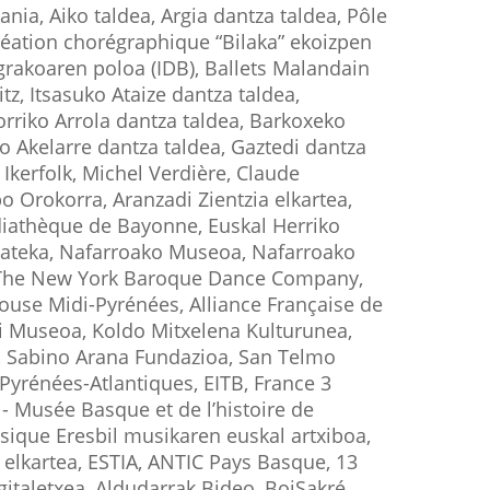
nia, Aiko taldea, Argia dantza taldea, Pôle
réation chorégraphique “Bilaka” ekoizpen
grakoaren poloa (IDB), Ballets Malandain
itz, Itsasuko Ataize dantza taldea,
orriko Arrola dantza taldea, Barkoxeko
 Akelarre dantza taldea, Gaztedi dantza
 Ikerfolk, Michel Verdière, Claude
o Orokorra, Aranzadi Zientzia elkartea,
édiathèque de Bayonne, Euskal Herriko
lmateka, Nafarroako Museoa, Nafarroako
, The New York Baroque Dance Company,
ouse Midi-Pyrénées, Alliance Française de
i Museoa, Koldo Mitxelena Kulturunea,
e, Sabino Arana Fundazioa, San Telmo
yrénées-Atlantiques, EITB, France 3
- Musée Basque et de l’histoire de
ique Eresbil musikaren euskal artxiboa,
 elkartea, ESTIA, ANTIC Pays Basque, 13
rgitaletxea, Aldudarrak Bideo, BoiSakré