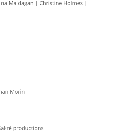
stina Maidagan | Christine Holmes |
ohan Morin
Sakré productions