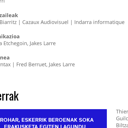
ri
zaileak
 Biarritz | Cazaux Audiovisuel | Indarra informatique
ikazioa
 Etchegoin, Jakes Larre
nea
tax | Fred Berruet, Jakes Larre
errak
Thie
Guilc
ROHAR, ESKERRIK BEROENAK SOKA
Biltz
ERAKUSKETA EGITEN LAGUNDU