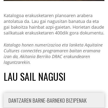
Katalogoa erakusketaren planoaren arabera
antolatua da. Lau gai nagusitan banatua da eta
gai bakoitza hainbat azpi-gaietan. Horietan daude
sailkatuak erakusketaren 400dik gora dokumentu.
Katalogo honen numerizazioa eta lanketa Aquitaine
Cultures connectées programaren baitan eramana
izan da, Akitania Berriko DRAC erakundearen
laguntzarekin.
LAU SAIL NAGUSI
DANTZAREN BARNE-BARNEKO BIZIPENAK