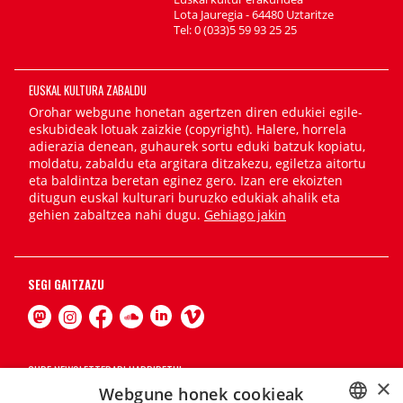
Lota Jauregia - 64480 Uztaritze
Tel: 0 (033)5 59 93 25 25
EUSKAL KULTURA ZABALDU
Orohar webgune honetan agertzen diren edukiei egile-
eskubideak lotuak zaizkie (copyright). Halere, horrela
adierazia denean, guhaurek sortu eduki batzuk kopiatu,
moldatu, zabaldu eta argitara ditzakezu, egiletza aitortu
eta baldintza beretan eginez gero. Izan ere ekoizten
ditugun euskal kulturari buruzko edukiak ahalik eta
gehien zabaltzea nahi dugu.
Gehiago jakin
SEGI GAITZAZU
GURE NEWSLETTERARI HARPIDETU!
×
Webgune honek cookieak