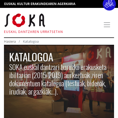
EUSKAL KULTUR ERAKUNDEAREN AGERKARIA
EUSKAL DANTZAREN URRATSETAN
Hasiera
Katalogoa
KATALOGOA
SOKA euskal dantzari buruzko erakusketa
ibiltarian (2015-2019) aurkeztuak ziren
dokumentuen katalogoa (testuak, bideoak,
irudiak, argazkiak...).