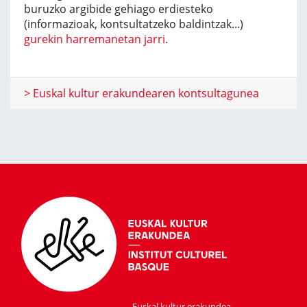
buruzko argibide gehiago erdiesteko
(informazioak, kontsultatzeko baldintzak...)
gurekin harremanetan jarri
.
> Euskal kultur erakundearen kontsultagunea
Euskal kultur erakundea