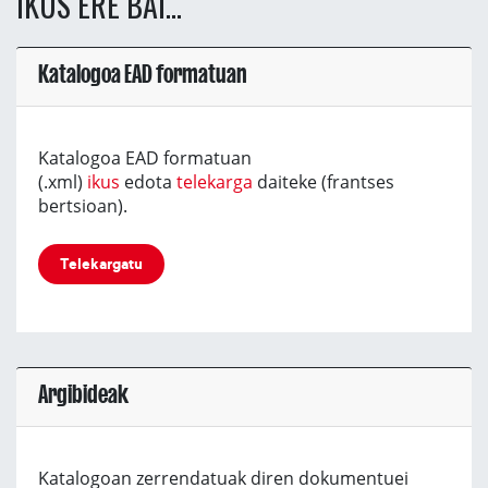
IKUS ERE BAI...
Katalogoa EAD formatuan
Katalogoa EAD formatuan
(.xml)
ikus
edota
telekarga
daiteke (frantses
bertsioan).
Telekargatu
Argibideak
Katalogoan zerrendatuak diren dokumentuei