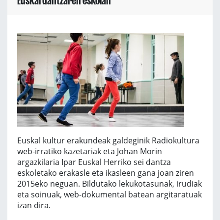
Euskal dantzaren eskolan
Euskal kultur erakundeak galdeginik Radiokultura
web-irratiko kazetariak eta Johan Morin
argazkilaria Ipar Euskal Herriko sei dantza
eskoletako erakasle eta ikasleen gana joan ziren
2015eko neguan. Bildutako lekukotasunak, irudiak
eta soinuak, web-dokumental batean argitaratuak
izan dira.