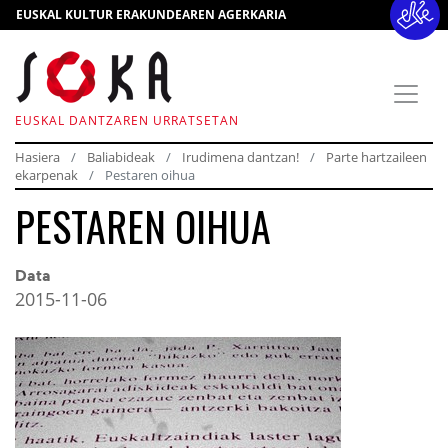
EUSKAL KULTUR ERAKUNDEAREN AGERKARIA
EUSKAL DANTZAREN URRATSETAN
Hasiera
Baliabideak
Irudimena dantzan!
Parte hartzaileen
ekarpenak
Pestaren oihua
PESTAREN OIHUA
Data
2015-11-06