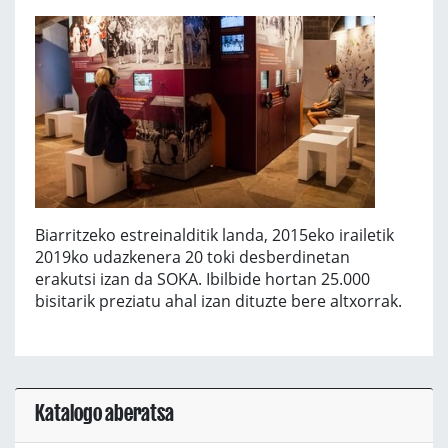
Biarritzeko estreinalditik landa, 2015eko irailetik
2019ko udazkenera 20 toki desberdinetan
erakutsi izan da SOKA. Ibilbide hortan 25.000
bisitarik preziatu ahal izan dituzte bere altxorrak.
Katalogo aberatsa