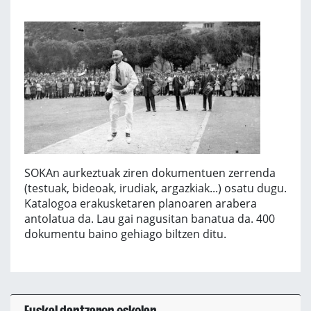
SOKAn aurkeztuak ziren dokumentuen zerrenda
(testuak, bideoak, irudiak, argazkiak...) osatu dugu.
Katalogoa erakusketaren planoaren arabera
antolatua da. Lau gai nagusitan banatua da. 400
dokumentu baino gehiago biltzen ditu.