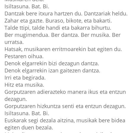
Isiltasuna. Bat. Bi.
Dantzak bere itxura hartzen du. Dantzariak heldu.
Zahar eta gazte. Buraso, bikote, eta bakarti.
Talde ttipi, talde handi eta bakarra bihurtu.
Ber mugimendua. Ber dantza. Ber musika. Ber
urratsa.
Hatsak, musikaren erritmoarekin bat egiten du.
Pestaren oihua.
Denok elgarrekin bizi dezagun dantza.
Denok elgarrekin izan gaitezen dantza.
Irri eta begirada.
Hitz eta musika.
Gorputzaren adierazteko manera ikus eta entzun
dezagun.
Gorputzaren hizkuntza senti eta entzun dezagun.
Isiltasuna. Bat. Bi.
Euskarak segi dezala aitzina, musikak bere bidea
egiten duen bezala.