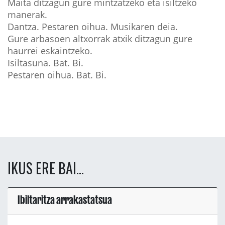
Maita ditzagun gure mintzatzeko eta isiltzeko
manerak.
Dantza. Pestaren oihua. Musikaren deia.
Gure arbasoen altxorrak atxik ditzagun gure
haurrei eskaintzeko.
Isiltasuna. Bat. Bi.
Pestaren oihua. Bat. Bi.
IKUS ERE BAI...
Ibiltaritza arrakastatsua