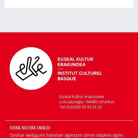
Euskal kultur erakundea
Lota Jauregia - 64480 Uztaritze
Tel: 0 (033)5 59 93 25 25
EUSKAL KULTURA ZABALDU
Orohar webgune honetan agertzen diren edukiei egile-