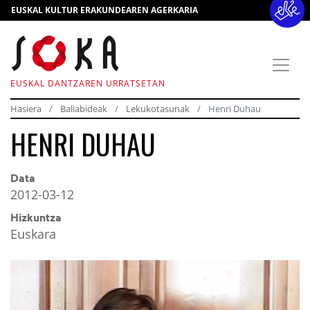
EUSKAL KULTUR ERAKUNDEAREN AGERKARIA
EUSKAL DANTZAREN URRATSETAN
Hasiera
Baliabideak
Lekukotasunak
Henri Duhau
HENRI DUHAU
Data
2012-03-12
Hizkuntza
Euskara