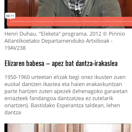
Henri Duhau. "Eleketa" programa. 2012 © Pirinio
Atlantikoetako Departamenduko Artxiboak -
19AV238
Elizaren babesa – apez bat dantza-irakaslea
1950-1960 urteetan elizak begi onez ikusten zuen
euskal dantzen ikastea eta haien erakaskuntzan
parte hartzen zuten apezek (lehenagoko garaietan
emazteek fandangoa dantzatzea ez zutelarik
onartzen). Bastidako Esperantza taldean, lehen
dantza