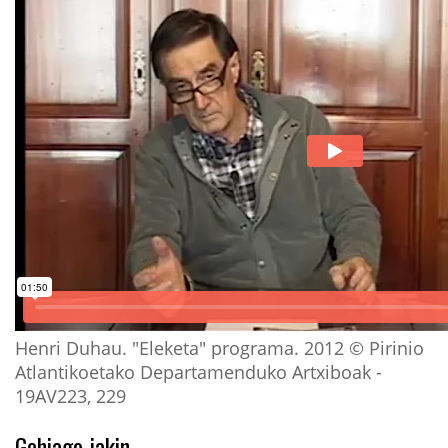
Henri Duhau. "Eleketa" programa. 2012 © Pirinio
Atlantikoetako Departamenduko Artxiboak -
19AV223, 229
Gehiago jakin