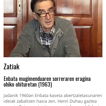
Zatiak
Enbata mugimenduaren sorreraren eragina
ohiko ohituretan (1963)
Jadanik 1960an Enbata kaseta abertzaletasunaren
ideiak zabaltzen hasia zen. Henri Duhau gaztea