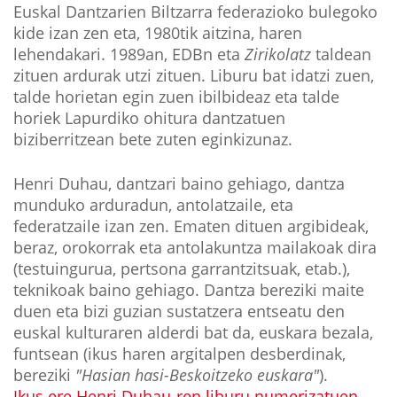
Euskal Dantzarien Biltzarra federazioko bulegoko
kide izan zen eta, 1980tik aitzina, haren
lehendakari. 1989an, EDBn eta
Zirikolatz
taldean
zituen ardurak utzi zituen. Liburu bat idatzi zuen,
talde horietan egin zuen ibilbideaz eta talde
horiek Lapurdiko ohitura dantzatuen
biziberritzean bete zuten eginkizunaz.
Henri Duhau, dantzari baino gehiago, dantza
munduko arduradun, antolatzaile, eta
federatzaile izan zen. Ematen dituen argibideak,
beraz, orokorrak eta antolakuntza mailakoak dira
(testuingurua, pertsona garrantzitsuak, etab.),
teknikoak baino gehiago. Dantza bereziki maite
duen eta bizi guzian sustatzera entseatu den
euskal kulturaren alderdi bat da, euskara bezala,
funtsean (ikus haren argitalpen desberdinak,
bereziki
"Hasian hasi-Beskoitzeko euskara"
).
Ikus ere Henri Duhau-ren liburu numerizatuen