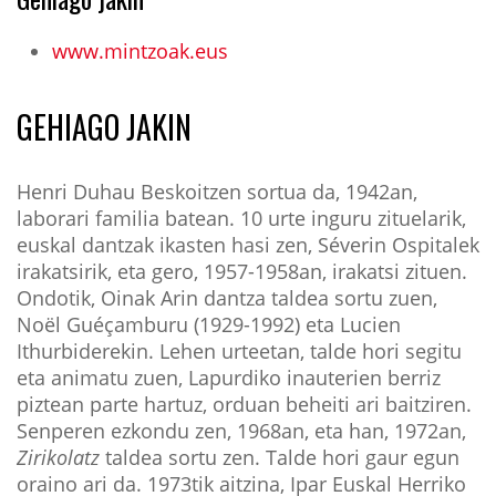
www.mintzoak.eus
GEHIAGO JAKIN
Henri Duhau Beskoitzen sortua da, 1942an,
laborari familia batean. 10 urte inguru zituelarik,
euskal dantzak ikasten hasi zen, Séverin Ospitalek
irakatsirik, eta gero, 1957-1958an, irakatsi zituen.
Ondotik, Oinak Arin dantza taldea sortu zuen,
Noël Guéçamburu (1929-1992) eta Lucien
Ithurbiderekin. Lehen urteetan, talde hori segitu
eta animatu zuen, Lapurdiko inauterien berriz
piztean parte hartuz, orduan beheiti ari baitziren.
Senperen ezkondu zen, 1968an, eta han, 1972an,
Zirikolatz
taldea sortu zen. Talde hori gaur egun
oraino ari da. 1973tik aitzina, Ipar Euskal Herriko