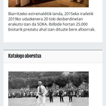
Biarritzeko estreinalditik landa, 2015eko irailetik
2019ko udazkenera 20 toki desberdinetan
erakutsi izan da SOKA. Ibilbide hortan 25.000
bisitarik preziatu ahal izan dituzte bere altxorrak.
Katalogo aberatsa