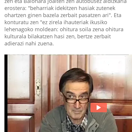
zen eta Baionara joaiten zen autobusez aldizkaria
erostera: "beharriak idekitzen hasiak zutenek
ohartzen ginen bazela zerbait pasatzen ari". Eta
konturatu zen "ez zirela ihauteriak ikusiko
lehenagoko moldean: ohitura soila zena ohitura
kulturala bilakatzen hasi zen, bertze zerbait
adierazi nahi zuena.