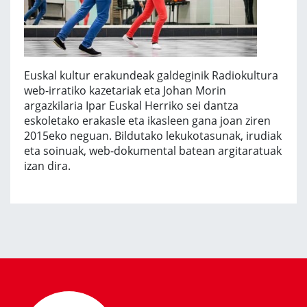
Euskal kultur erakundeak galdeginik Radiokultura
web-irratiko kazetariak eta Johan Morin
argazkilaria Ipar Euskal Herriko sei dantza
eskoletako erakasle eta ikasleen gana joan ziren
2015eko neguan. Bildutako lekukotasunak, irudiak
eta soinuak, web-dokumental batean argitaratuak
izan dira.