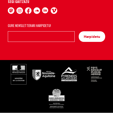
SEGI GAITZAZU
GURE NEWSLETTERARI HARPIDETU!
Harpidetu