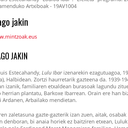
amenduko Artxiboak - 19AV1004
ago jakin
w.mintzoak.eus
GO JAKIN
ouis Estecahandy,
Lulu Ibar
izenarekin ezagutuagoa, 19
a), Halbidean. Zortzi haurretarik gazteena da. 1939-1
 izanik, familiaren etxaldean burasoak lagundu zitu
herrian plantatu, Barkoxe Ibarrean. Orain ere han bizi
i Ardanen, Arbailako mendietan.
en zaletasuna gazte-gazterik izan zuen, aitak, osaba
n denboran, bi anaia horiek ez baitziren etxean, Luluk