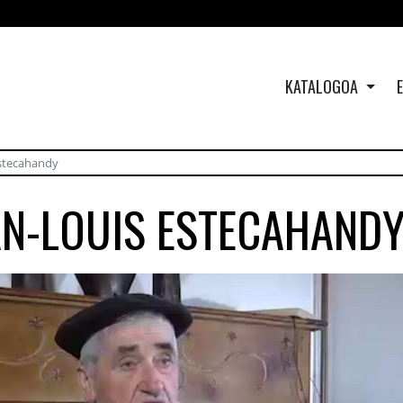
KATALOGOA
Estecahandy
AN-LOUIS ESTECAHAND