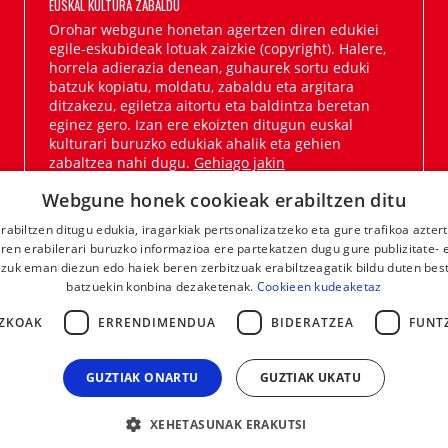
EUSKAL KULTURA ZABALDU
Orohar webgune honetan agertzen diren edukiei
egile-eskubideak lotuak zaizkie (copyright). Halere,
horrela adierazia denean, guhaurek sortu eduki
batzuk kopiatu, moldatu, zabaldu eta argitara
ditzakezu, egiletza aitortu eta baldintza beretan
eginez gero. Izan ere ekoizten ditugun euskal
kulturari buruzko edukiak ahalik eta gehien
zabaltzea nahi dugu.
Gehiago jakin
Webgune honek cookieak erabiltzen ditu
rabiltzen ditugu edukia, iragarkiak pertsonalizatzeko eta gure trafikoa azter
en erabilerari buruzko informazioa ere partekatzen dugu gure publizitate- et
 zuk eman diezun edo haiek beren zerbitzuak erabiltzeagatik bildu duten bes
batzuekin konbina dezaketenak.
Cookieen kudeaketaz
ZKOAK
ERRENDIMENDUA
BIDERATZEA
FUNT
GUZTIAK ONARTU
GUZTIAK UKATU
XEHETASUNAK ERAKUTSI
LEGE OHARRA
KONTAKTUA