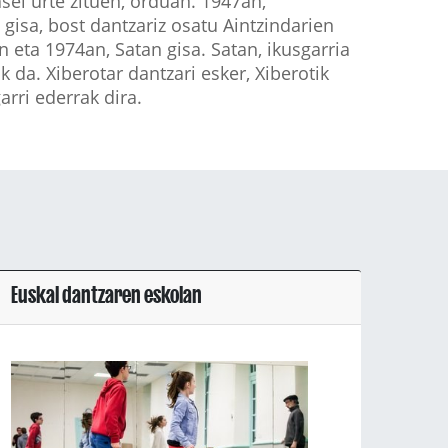
ei urte zituen, orduan. 1947an,
gisa, bost dantzariz osatu Aintzindarien
 eta 1974an, Satan gisa. Satan, ikusgarria
 da. Xiberotar dantzari esker, Xiberotik
arri ederrak dira.
Euskal dantzaren eskolan