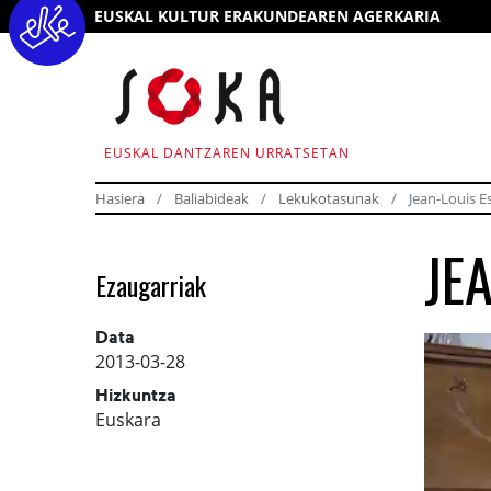
EUSKAL KULTUR ERAKUNDEAREN AGERKARIA
EUSKAL DANTZAREN URRATSETAN
Hasiera
Baliabideak
Lekukotasunak
Jean-Louis 
JE
Ezaugarriak
Data
2013-03-28
Hizkuntza
Euskara