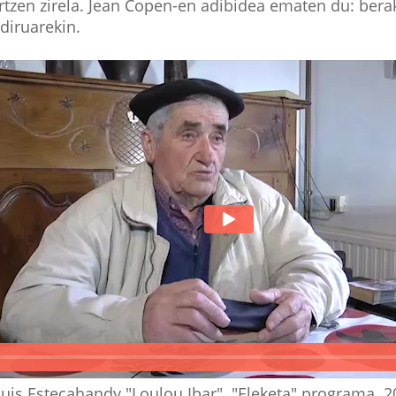
rtzen zirela. Jean Copen-en adibidea ematen du: ber
 diruarekin.
uis Estecahandy "Loulou Ibar". "Eleketa" programa. 2