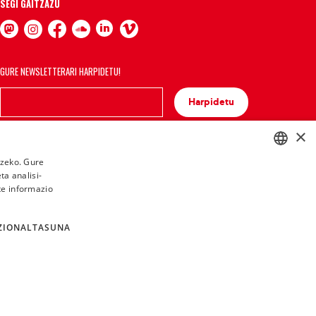
SEGI GAITZAZU
GURE NEWSLETTERARI HARPIDETU!
Harpidetu
×
tzeko. Gure
a analisi-
BASQUE
te informazio
FRENCH
SPANISH
ZIONALTASUNA
ENGLISH