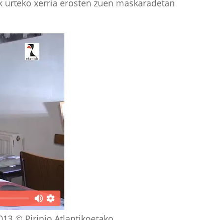
ak urteko xerria erosten zuen maskaradetan
013 © Pirinio Atlantikoetako