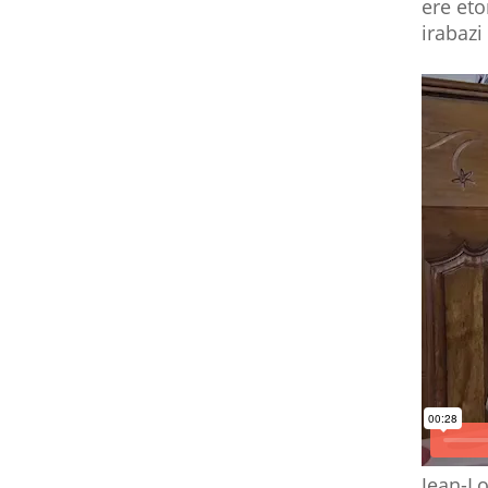
ere eto
irabazi
Jean-Lo