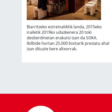
Biarritzeko estreinalditik landa, 2015eko
irailetik 2019ko udazkenera 20 toki
desberdinetan erakutsi izan da SOKA.
Ibilbide hortan 25.000 bisitarik preziatu ahal
izan dituzte bere altxorrak.