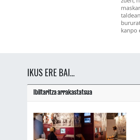
zuen, 
maskara
taldean
bururat
kanpo e
IKUS ERE BAI...
Ibiltaritza arrakastatsua