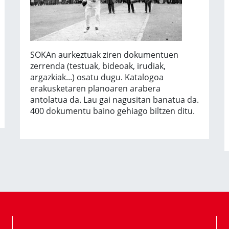
SOKAn aurkeztuak ziren dokumentuen
zerrenda (testuak, bideoak, irudiak,
argazkiak...) osatu dugu. Katalogoa
erakusketaren planoaren arabera
antolatua da. Lau gai nagusitan banatua da.
400 dokumentu baino gehiago biltzen ditu.