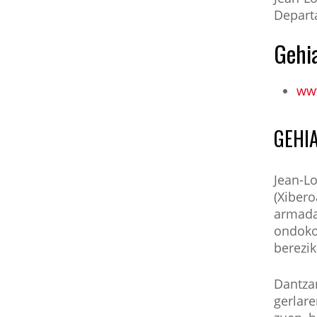
Depart
Gehi
ww
GEHIA
Jean-L
(Xibero
armadan
ondoko 
berezik
Dantzar
gerlare