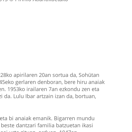
28ko apirilaren 20an sortua da, Sohütan
945eko gerlaren denboran, bere hiru anaiak
en. 1953ko irailaren 7an ezkondu zen eta
 da. Lulu Ibar artzain izan da, bortuan,
k eta bi anaiak emanik. Bigarren mundu
 beste dantzari familia batzuetan ikasi