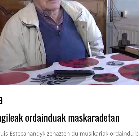
a
ugileak ordainduak maskaradetan
ouis Estecahandyk zehazten du musikariak ordaindu b