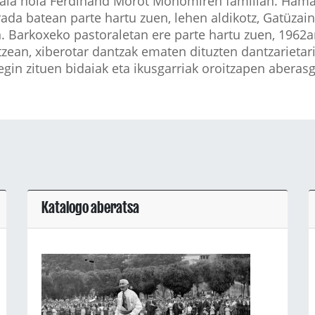
hala nola Ferdinand Morot Monomiren familian. Hamas
da batean parte hartu zuen, lehen aldikotz, Gatüzain 
. Barkoxeko pastoraletan ere parte hartu zuen, 1962an
zean, xiberotar dantzak ematen dituzten dantzarietarik
gin zituen bidaiak eta ikusgarriak oroitzapen aberasg
Katalogo aberatsa