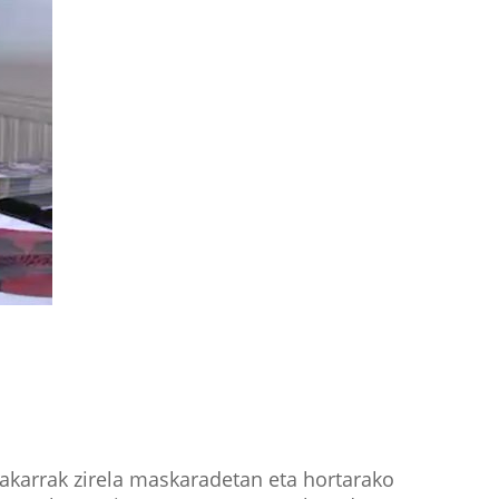
akarrak zirela maskaradetan eta hortarako