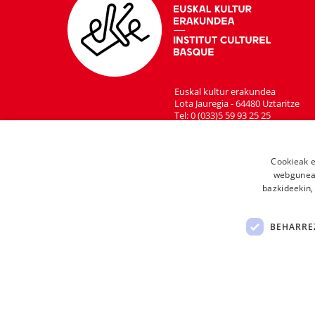
Euskal kultur erakundea
Lota Jauregia - 64480 Uztaritze
Tel: 0 (033)5 59 93 25 25
Cookieak e
webgunear
bazkideekin,
BEHARRE