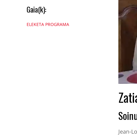
Gaia(k):
ELEKETA PROGRAMA
Zati
Soin
Jean-L