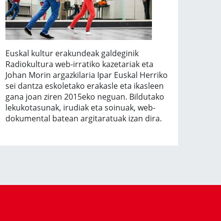
Euskal kultur erakundeak galdeginik
Radiokultura web-irratiko kazetariak eta
Johan Morin argazkilaria Ipar Euskal Herriko
sei dantza eskoletako erakasle eta ikasleen
gana joan ziren 2015eko neguan. Bildutako
lekukotasunak, irudiak eta soinuak, web-
dokumental batean argitaratuak izan dira.