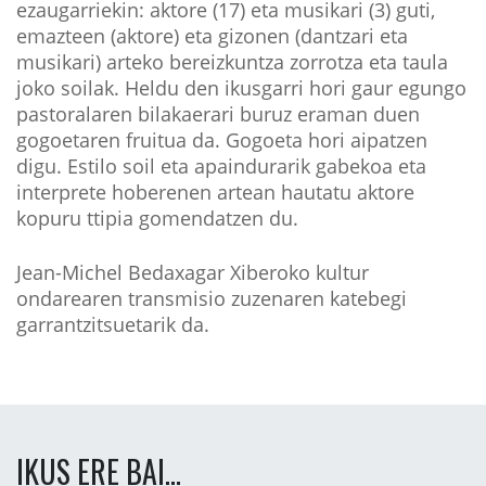
ezaugarriekin: aktore (17) eta musikari (3) guti,
emazteen (aktore) eta gizonen (dantzari eta
musikari) arteko bereizkuntza zorrotza eta taula
joko soilak. Heldu den ikusgarri hori gaur egungo
pastoralaren bilakaerari buruz eraman duen
gogoetaren fruitua da. Gogoeta hori aipatzen
digu. Estilo soil eta apaindurarik gabekoa eta
interprete hoberenen artean hautatu aktore
kopuru ttipia gomendatzen du.
Jean-Michel Bedaxagar Xiberoko kultur
ondarearen transmisio zuzenaren katebegi
garrantzitsuetarik da.
IKUS ERE BAI...