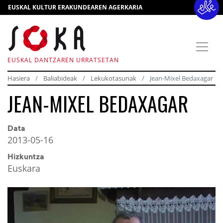
EUSKAL KULTUR ERAKUNDEAREN AGERKARIA
EUSKAL DANTZAREN URRATSETAN
Hasiera
Baliabideak
Lekukotasunak
Jean-Mixel Bedaxagar
JEAN-MIXEL BEDAXAGAR
Data
2013-05-16
Hizkuntza
Euskara