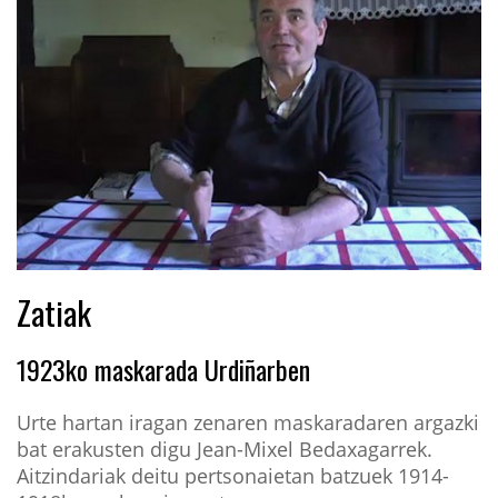
Zatiak
1923ko maskarada Urdiñarben
Urte hartan iragan zenaren maskaradaren argazki
bat erakusten digu Jean-Mixel Bedaxagarrek.
Aitzindariak deitu pertsonaietan batzuek 1914-