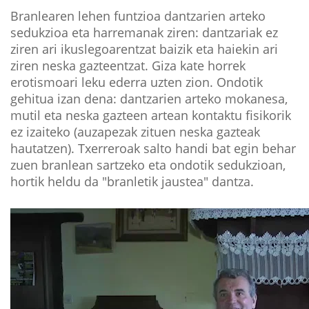
Branlearen lehen funtzioa dantzarien arteko
sedukzioa eta harremanak ziren: dantzariak ez
ziren ari ikuslegoarentzat baizik eta haiekin ari
ziren neska gazteentzat. Giza kate horrek
erotismoari leku ederra uzten zion. Ondotik
gehitua izan dena: dantzarien arteko mokanesa,
mutil eta neska gazteen artean kontaktu fisikorik
ez izaiteko (auzapezak zituen neska gazteak
hautatzen). Txerreroak salto handi bat egin behar
zuen branlean sartzeko eta ondotik sedukzioan,
hortik heldu da "branletik jaustea" dantza.