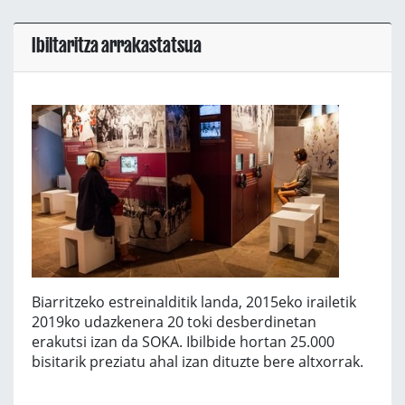
Ibiltaritza arrakastatsua
Biarritzeko estreinalditik landa, 2015eko irailetik
2019ko udazkenera 20 toki desberdinetan
erakutsi izan da SOKA. Ibilbide hortan 25.000
bisitarik preziatu ahal izan dituzte bere altxorrak.