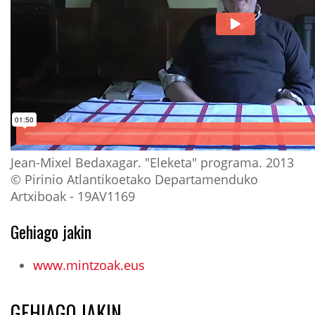
Jean-Mixel Bedaxagar. "Eleketa" programa. 2013
© Pirinio Atlantikoetako Departamenduko
Artxiboak - 19AV1169
Gehiago jakin
www.mintzoak.eus
GEHIAGO JAKIN