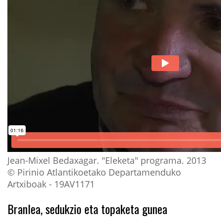
Jean-Mixel Bedaxagar. "Eleketa" programa. 2013
© Pirinio Atlantikoetako Departamenduko
Artxiboak - 19AV1171
Branlea, sedukzio eta topaketa gunea