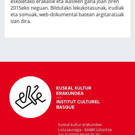
eskoletako erakasle eta ikasleen gana joan ziren
2015eko neguan. Bildutako lekukotasunak, irudiak
eta soinuak, web-dokumental batean argitaratuak
izan dira.
Euskal kultur erakundea
Lota Jauregia - 64480 Uztaritze
Tel: 0 (033)5 59 93 25 25