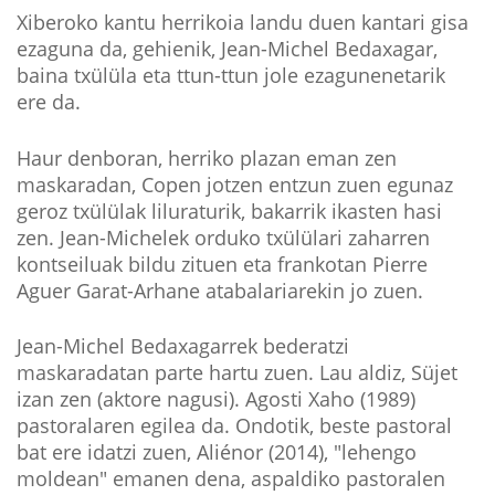
Xiberoko kantu herrikoia landu duen kantari gisa
ezaguna da, gehienik, Jean-Michel Bedaxagar,
baina txülüla eta ttun-ttun jole ezagunenetarik
ere da.
Haur denboran, herriko plazan eman zen
maskaradan, Copen jotzen entzun zuen egunaz
geroz txülülak liluraturik, bakarrik ikasten hasi
zen. Jean-Michelek orduko txülülari zaharren
kontseiluak bildu zituen eta frankotan Pierre
Aguer Garat-Arhane atabalariarekin jo zuen.
Jean-Michel Bedaxagarrek bederatzi
maskaradatan parte hartu zuen. Lau aldiz, Süjet
izan zen (aktore nagusi). Agosti Xaho (1989)
pastoralaren egilea da. Ondotik, beste pastoral
bat ere idatzi zuen, Aliénor (2014), "lehengo
moldean" emanen dena, aspaldiko pastoralen