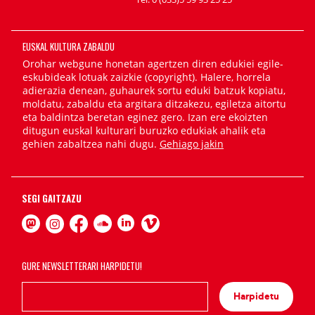
EUSKAL KULTURA ZABALDU
Orohar webgune honetan agertzen diren edukiei egile-
eskubideak lotuak zaizkie (copyright). Halere, horrela
adierazia denean, guhaurek sortu eduki batzuk kopiatu,
moldatu, zabaldu eta argitara ditzakezu, egiletza aitortu
eta baldintza beretan eginez gero. Izan ere ekoizten
ditugun euskal kulturari buruzko edukiak ahalik eta
gehien zabaltzea nahi dugu.
Gehiago jakin
SEGI GAITZAZU
GURE NEWSLETTERARI HARPIDETU!
Harpidetu