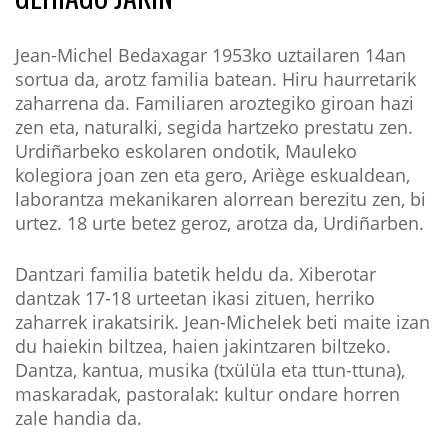
Jean-Michel Bedaxagar 1953ko uztailaren 14an
sortua da, arotz familia batean. Hiru haurretarik
zaharrena da. Familiaren aroztegiko giroan hazi
zen eta, naturalki, segida hartzeko prestatu zen.
Urdiñarbeko eskolaren ondotik, Mauleko
kolegiora joan zen eta gero, Ariège eskualdean,
laborantza mekanikaren alorrean berezitu zen, bi
urtez. 18 urte betez geroz, arotza da, Urdiñarben.
Dantzari familia batetik heldu da. Xiberotar
dantzak 17-18 urteetan ikasi zituen, herriko
zaharrek irakatsirik. Jean-Michelek beti maite izan
du haiekin biltzea, haien jakintzaren biltzeko.
Dantza, kantua, musika (txülüla eta ttun-ttuna),
maskaradak, pastoralak: kultur ondare horren
zale handia da.