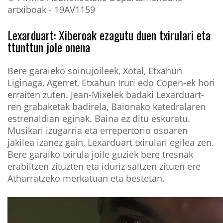
artxiboak - 19AV1159
Lexarduart: Xiberoak ezagutu duen txirulari eta
ttunttun jole onena
Bere garaieko soinujoileek, Xotal, Etxahun
Liginaga, Agerret, Etxahun Iruri edo Copen-ek hori
erraiten zuten. Jean-Mixelek badaki Lexarduart-
ren grabaketak badirela, Baionako katedralaren
estrenaldian eginak. Baina ez ditu eskuratu.
Musikari izugarria eta errepertorio osoaren
jakilea izanez gain, Lexarduart txirulari egilea zen.
Bere garaiko txirula joile guziek bere tresnak
erabiltzen zituzten eta iduriz saltzen zituen ere
Atharratzeko merkatuan eta bestetan.