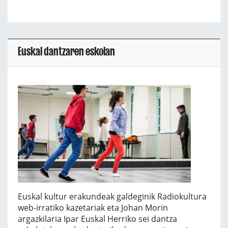
Euskal dantzaren eskolan
Euskal kultur erakundeak galdeginik Radiokultura
web-irratiko kazetariak eta Johan Morin
argazkilaria Ipar Euskal Herriko sei dantza