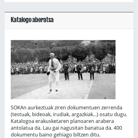
Katalogo aberatsa
SOKAn aurkeztuak ziren dokumentuen zerrenda
(testuak, bideoak, irudiak, argazkiak...) osatu dugu.
Katalogoa erakusketaren planoaren arabera
antolatua da. Lau gai nagusitan banatua da. 400
dokumentu baino gehiago biltzen ditu.