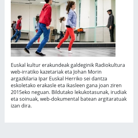
Euskal kultur erakundeak galdeginik Radiokultura
web-irratiko kazetariak eta Johan Morin
argazkilaria Ipar Euskal Herriko sei dantza
eskoletako erakasle eta ikasleen gana joan ziren
2015eko neguan. Bildutako lekukotasunak, irudiak
eta soinuak, web-dokumental batean argitaratuak
izan dira.