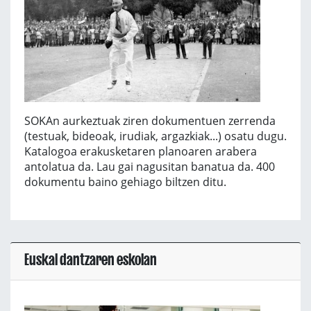
SOKAn aurkeztuak ziren dokumentuen zerrenda
(testuak, bideoak, irudiak, argazkiak...) osatu dugu.
Katalogoa erakusketaren planoaren arabera
antolatua da. Lau gai nagusitan banatua da. 400
dokumentu baino gehiago biltzen ditu.
Euskal dantzaren eskolan