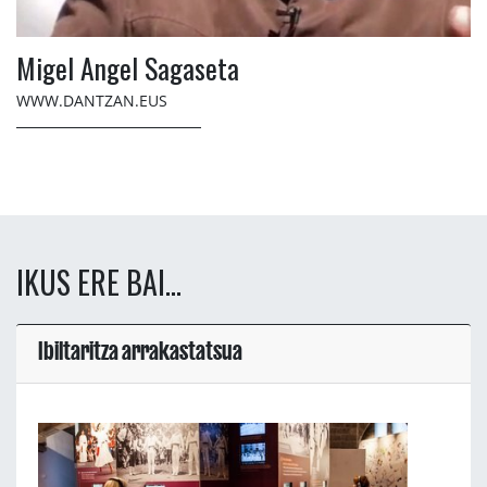
Migel Angel Sagaseta
WWW.DANTZAN.EUS
IKUS ERE BAI...
Ibiltaritza arrakastatsua