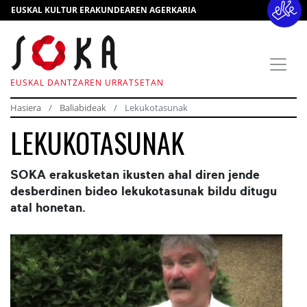
EUSKAL KULTUR ERAKUNDEAREN AGERKARIA
EUSKAL DANTZAREN URRATSETAN
Hasiera
Baliabideak
Lekukotasunak
LEKUKOTASUNAK
SOKA erakusketan ikusten ahal diren jende
desberdinen bideo lekukotasunak bildu ditugu
atal honetan.