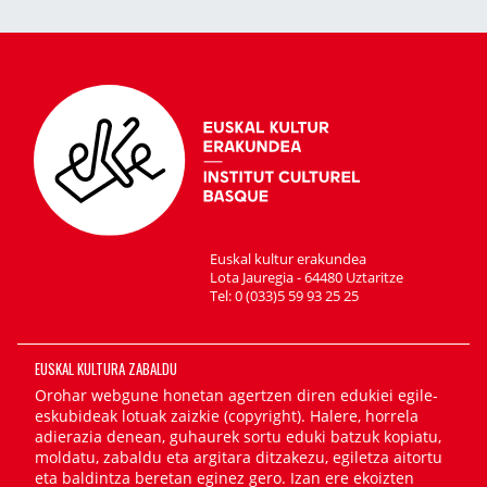
Euskal kultur erakundea
Lota Jauregia - 64480 Uztaritze
Tel: 0 (033)5 59 93 25 25
EUSKAL KULTURA ZABALDU
Orohar webgune honetan agertzen diren edukiei egile-
eskubideak lotuak zaizkie (copyright). Halere, horrela
adierazia denean, guhaurek sortu eduki batzuk kopiatu,
moldatu, zabaldu eta argitara ditzakezu, egiletza aitortu
eta baldintza beretan eginez gero. Izan ere ekoizten