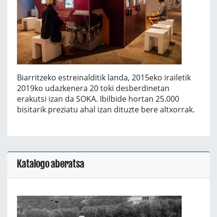
Biarritzeko estreinalditik landa, 2015eko irailetik
2019ko udazkenera 20 toki desberdinetan
erakutsi izan da SOKA. Ibilbide hortan 25.000
bisitarik preziatu ahal izan dituzte bere altxorrak.
Katalogo aberatsa