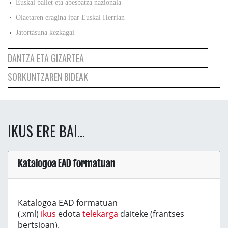
Euskal ballet eta abesbatza nazionala
Olaetaren eragina ipar Euskal Herrian
Jatortasuna kezkagai
DANTZA ETA GIZARTEA
SORKUNTZAREN BIDEAK
IKUS ERE BAI...
Katalogoa EAD formatuan
Katalogoa EAD formatuan
(.xml)
ikus
edota
telekarga
daiteke (frantses
bertsioan).