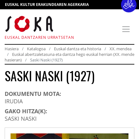
EUSKAL KULTUR ERAKUNDEAREN AGERKARIA
EUSKAL DANTZAREN URRATSETAN
Hasiera
Katalogoa
Euskal dantza eta historia
XX. mendea
Euskal abertzaletasuna eta dantza hego euskal herrian (XX. mende
hasieran)
Saski Naski (1927)
SASKI NASKI (1927)
DOKUMENTU MOTA:
IRUDIA
GAKO HITZA(K):
SASKI NASKI