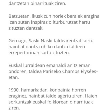
dantzetan oinarrituak ziren.
Batzuetan, ikuskizun horiek beraiek eragina
izan zuten inspirazio iturburutzat hartu
zituzten dantzak.
Geroago, Saski Naski taldearentzat sortu
hainbat dantza ohiko dantza taldeen
errepertorioan sartu zituzten.
Euskal lurraldean emanaldi anitz eman
ondoren, taldea Pariseko Champs Élysées-
etan.
1930. hamarkadan, konpainia horren
eraginez, hainbat talde agertu ziren. Haien
sorkuntzak euskal folklorean oinarrituak
ziren.