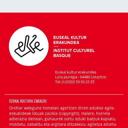
Euskal kultur erakundea
Lota Jauregia - 64480 Uztaritze
Tel: 0 (033)5 59 93 25 25
EUSKAL KULTURA ZABALDU
Orohar webgune honetan agertzen diren edukiei egile-
eskubideak lotuak zaizkie (copyright). Halere, horrela
adierazia denean, guhaurek sortu eduki batzuk kopiatu,
moldatu, zabaldu eta argitara ditzakezu, egiletza aitortu