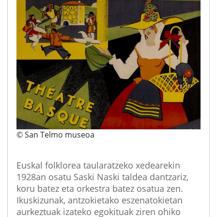
© San Telmo museoa
Euskal folklorea taularatzeko xedearekin
1928an osatu Saski Naski taldea dantzariz,
koru batez eta orkestra batez osatua zen.
Ikuskizunak, antzokietako eszenatokietan
aurkeztuak izateko egokituak ziren ohiko