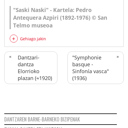
"Saski Naski" - Kartela: Pedro
Antequera Azpiri (1892-1976) © San
Telmo museoa
Gehiago jakin
Dantzari-
"Symphonie
dantza
basque -
Elorrioko
Sinfonía vasca"
plazan (≈1920)
(1936)
DANTZAREN BARNE-BARNEKO BIZIPENAK