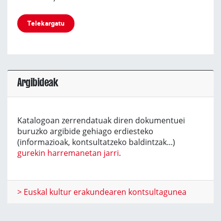
Telekargatu
Argibideak
Katalogoan zerrendatuak diren dokumentuei
buruzko argibide gehiago erdiesteko
(informazioak, kontsultatzeko baldintzak...)
gurekin harremanetan jarri
.
> Euskal kultur erakundearen kontsultagunea