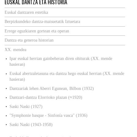
EUSKAL DANTZA ETA HISTORIA
Euskal dantzaren estetika
Berpizkundeko dantza-maisuetatik Iztuetara
Errege eguzkiaren gortean eta operan
Dantza eta generoa historian
XX. mendea
Ipar euskal herrian gainbeheran diren ohiturak (XX. mende
hasieran)
Euskal abertzaletasuna eta dantza hego euskal herrian (XX. mende
hasieran)
Dantzariak lehen Aberri Egunean, Bilbon (1932)
Dantzari-dantza Elorrioko plazan (≈1920)
Saski Naski (1927)
"Symphonie basque - Sinfonía vasca" (1936)
Saski Naski (1943-1958)