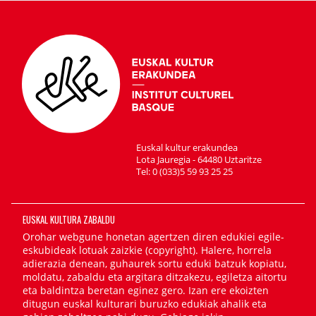
Euskal kultur erakundea
Lota Jauregia - 64480 Uztaritze
Tel: 0 (033)5 59 93 25 25
EUSKAL KULTURA ZABALDU
Orohar webgune honetan agertzen diren edukiei egile-
eskubideak lotuak zaizkie (copyright). Halere, horrela
adierazia denean, guhaurek sortu eduki batzuk kopiatu,
moldatu, zabaldu eta argitara ditzakezu, egiletza aitortu
eta baldintza beretan eginez gero. Izan ere ekoizten
ditugun euskal kulturari buruzko edukiak ahalik eta