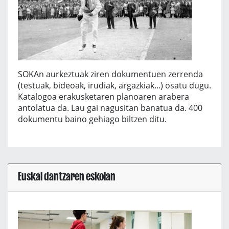
SOKAn aurkeztuak ziren dokumentuen zerrenda
(testuak, bideoak, irudiak, argazkiak...) osatu dugu.
Katalogoa erakusketaren planoaren arabera
antolatua da. Lau gai nagusitan banatua da. 400
dokumentu baino gehiago biltzen ditu.
Euskal dantzaren eskolan