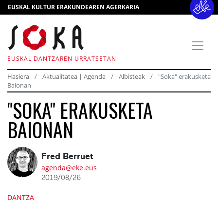
EUSKAL KULTUR ERAKUNDEAREN AGERKARIA
EUSKAL DANTZAREN URRATSETAN
Hasiera
Aktualitatea | Agenda
Albisteak
"Soka" erakusketa
Baionan
"SOKA" ERAKUSKETA
BAIONAN
Fred Berruet
agenda@eke.eus
2019/08/26
DANTZA