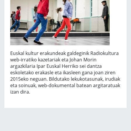
Euskal kultur erakundeak galdeginik Radiokultura
web-irratiko kazetariak eta Johan Morin
argazkilaria Ipar Euskal Herriko sei dantza
eskoletako erakasle eta ikasleen gana joan ziren
2015eko neguan. Bildutako lekukotasunak, irudiak
eta soinuak, web-dokumental batean argitaratuak
izan dira.