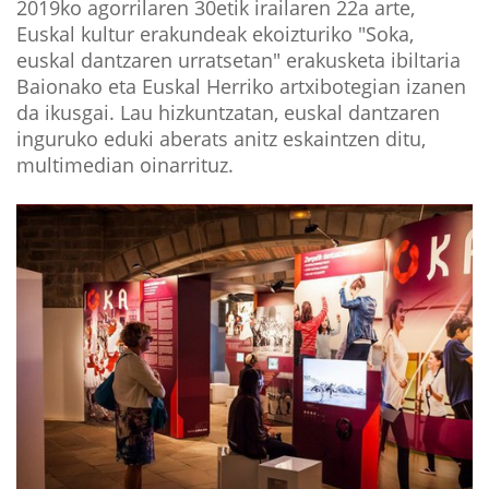
2019ko agorrilaren 30etik irailaren 22a arte,
Euskal kultur erakundeak ekoizturiko "Soka,
euskal dantzaren urratsetan" erakusketa ibiltaria
Baionako eta Euskal Herriko artxibotegian izanen
da ikusgai. Lau hizkuntzatan, euskal dantzaren
inguruko eduki aberats anitz eskaintzen ditu,
multimedian oinarrituz.