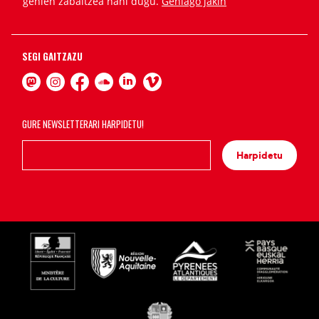
gehien zabaltzea nahi dugu.
Gehiago jakin
SEGI GAITZAZU
GURE NEWSLETTERARI HARPIDETU!
Harpidetu