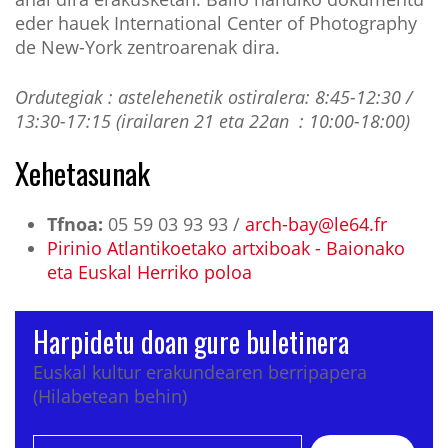
eder hauek International Center of Photography
de New-York zentroarenak dira.
Ordutegiak : astelehenetik ostiralera: 8:45-12:30 /
13:30-17:15 (irailaren 21 eta 22an : 10:00-18:00)
Xehetasunak
Tfnoa:
05 59 03 93 93 /
arch-bay@le64.fr
Pirinio Atlantikoetako artxiboak - Baionako
eta Euskal Herriko poloa
Harpidetu doan gure buletinera
Euskal kultur erakundearen berripapera
(Hilabetean behin)