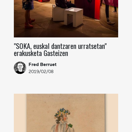
"SOKA, euskal dantzaren urratsetan"
erakusketa Gasteizen
Fred Berruet
2019/02/08