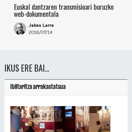
Euskal dantzaren transmisioari buruzko
web-dokumentala
Jakes Larre
2018/07/14
IKUS ERE BAI...
Ibiltaritza arrakastatsua