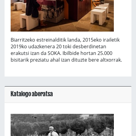
Biarritzeko estreinalditik landa, 2015eko irailetik
2019ko udazkenera 20 toki desberdinetan
erakutsi izan da SOKA. Ibilbide hortan 25.000
bisitarik preziatu ahal izan dituzte bere altxorrak.
Katalogo aberatsa