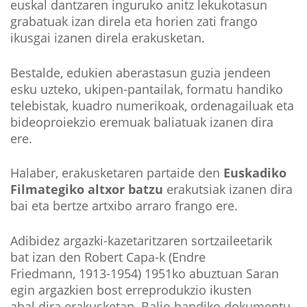
euskal dantzaren inguruko anitz lekukotasun
grabatuak izan direla eta horien zati frango
ikusgai izanen direla erakusketan.
Bestalde, edukien aberastasun guzia jendeen
esku uzteko, ukipen-pantailak, formatu handiko
telebistak, kuadro numerikoak, ordenagailuak eta
bideoproiekzio eremuak baliatuak izanen dira
ere.
Halaber, erakusketaren partaide den
Euskadiko
Filmategiko altxor batzu
erakutsiak izanen dira
bai eta bertze artxibo arraro frango ere.
Adibidez argazki-kazetaritzaren sortzaileetarik
bat izan den Robert Capa-k (Endre
Friedmann, 1913-1954) 1951ko abuztuan Saran
egin argazkien bost erreprodukzio ikusten
ahal dira erakusketan. Balio handiko dokumentu