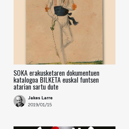
SOKA erakusketaren dokumentuen
katalogoa BILKETA euskal funtsen
atarian sartu dute
Jakes Larre
2019/01/15