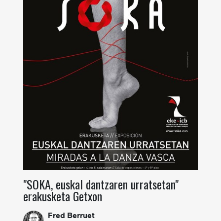
"SOKA, euskal dantzaren urratsetan"
erakusketa Getxon
Fred Berruet