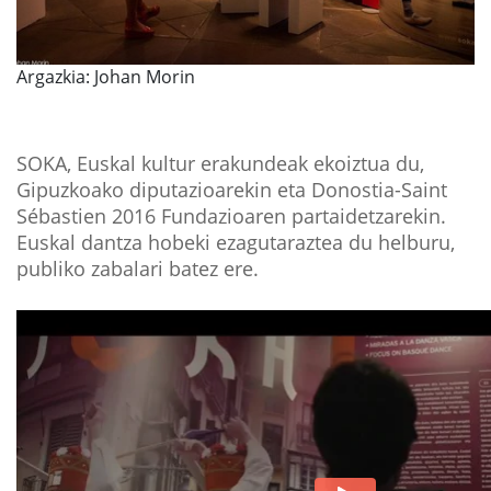
Argazkia: Johan Morin
SOKA, Euskal kultur erakundeak ekoiztua du,
Gipuzkoako diputazioarekin eta Donostia-Saint
Sébastien 2016 Fundazioaren partaidetzarekin.
Euskal dantza hobeki ezagutaraztea du helburu,
publiko zabalari batez ere.