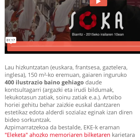
Lau hizkuntzatan (euskara, frantsesa, gaztelera,
inglesa), 150 m²-ko eremuan, gaiaren inguruko
400 ilustrazio baino gehiago
daude
kontsultagarri (argazki eta irudi bildumak,
lekukotasun zatiak, soinu zatiak e.a.). Artxibo
horiei gehitu behar zaizkie euskal dantzaren
estetikaz edota alderdi sozialaz eginak izan diren
bideo sorkuntzak.
Azpimarratzekoa da bestalde, EKE-k eraman
"Eleketa" ahozko memoriaren bilketaren
karietara