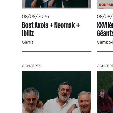
08/08/2026
08/08
Bost Axola + Neomak +
XXVII
Ibiliz
Géant
Garris
Cambo-l
CONCERTS
CONCER