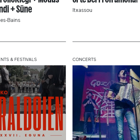
ndi + Süne
Itxassou
es-Bains
NTS & FESTIVALS
CONCERTS