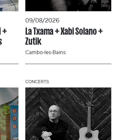
09/08/2026
i +
La Txama + Xabi Solano +
s
Zutik
Cambo-les-Bains
CONCERTS