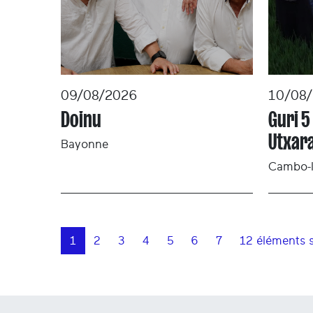
09/08/2026
10/08
Doinu
Guri 5
Utxar
Bayonne
Cambo-l
1
2
3
4
5
6
7
12 éléments s