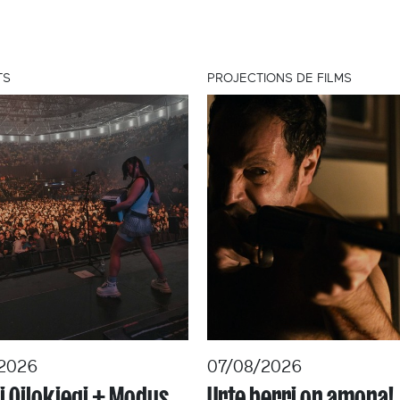
TS
PROJECTIONS DE FILMS
2026
07/08/2026
 Oilokiegi + Modus
Urte berri on amona!