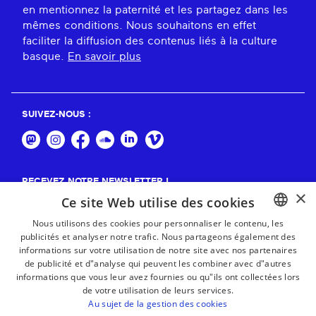
en mentionnez la paternité et les partagez dans les
mêmes conditions. Nous souhaitons en effet
faciliter la diffusion des contenus liés à la culture
basque.
En savoir plus
SUIVEZ-NOUS :
RECEVEZ NOTRE NEWSLETTER !
×
Ce site Web utilise des cookies
S'abonner
Nous utilisons des cookies pour personnaliser le contenu, les
publicités et analyser notre trafic. Nous partageons également des
BASQUE
informations sur votre utilisation de notre site avec nos partenaires
FRENCH
de publicité et d"analyse qui peuvent les combiner avec d"autres
informations que vous leur avez fournies ou qu"ils ont collectées lors
SPANISH
de votre utilisation de leurs services.
Au sujet de la gestion des cookies
ENGLISH