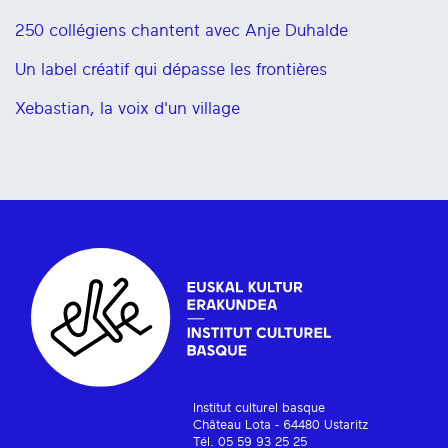
250 collégiens chantent avec Anje Duhalde
Un label créatif qui dépasse les frontières
Xebastian, la voix d'un village
Institut culturel basque
Château Lota - 64480 Ustaritz
Tél. 05 59 93 25 25