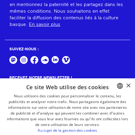
en mentionnez la paternité et les partagez dans les
mêmes conditions. Nous souhaitons en effet
faciliter la diffusion des contenus liés à la culture
basque.
En savoir plus
SUIVEZ-NOUS :
RECEVEZ NOTRE NEWSLETTER !
×
Ce site Web utilise des cookies
S'abonner
Nous utilisons des cookies pour personnaliser le contenu, les
publicités et analyser notre trafic. Nous partageons également des
BASQUE
informations sur votre utilisation de notre site avec nos partenaires
FRENCH
de publicité et d"analyse qui peuvent les combiner avec d"autres
informations que vous leur avez fournies ou qu"ils ont collectées lors
SPANISH
de votre utilisation de leurs services.
Au sujet de la gestion des cookies
ENGLISH