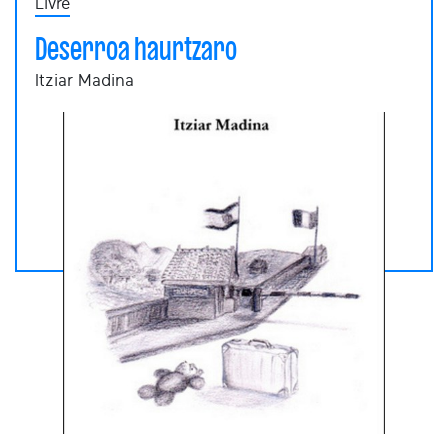
Livre
Deserroa haurtzaro
Itziar Madina