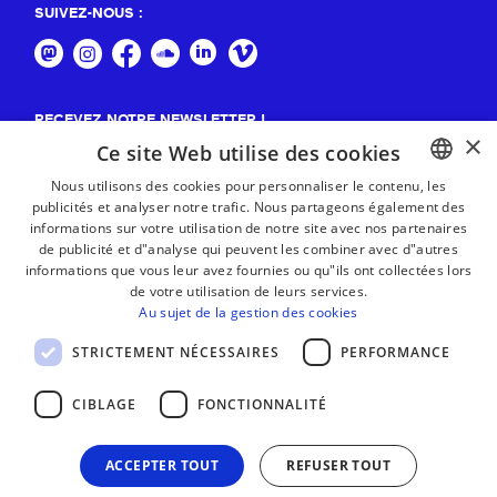
SUIVEZ-NOUS :
RECEVEZ NOTRE NEWSLETTER !
×
Ce site Web utilise des cookies
S'abonner
Nous utilisons des cookies pour personnaliser le contenu, les
publicités et analyser notre trafic. Nous partageons également des
BASQUE
informations sur votre utilisation de notre site avec nos partenaires
FRENCH
de publicité et d"analyse qui peuvent les combiner avec d"autres
informations que vous leur avez fournies ou qu"ils ont collectées lors
SPANISH
de votre utilisation de leurs services.
Au sujet de la gestion des cookies
ENGLISH
STRICTEMENT NÉCESSAIRES
PERFORMANCE
CIBLAGE
FONCTIONNALITÉ
ACCEPTER TOUT
REFUSER TOUT