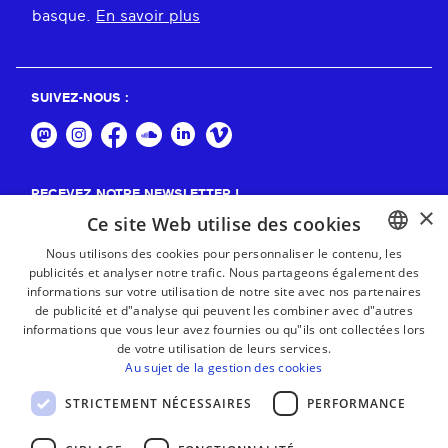
basque.
En savoir plus
SUIVEZ-NOUS :
RECEVEZ NOTRE NEWSLETTER !
×
Ce site Web utilise des cookies
S'abonner
Nous utilisons des cookies pour personnaliser le contenu, les
publicités et analyser notre trafic. Nous partageons également des
BASQUE
informations sur votre utilisation de notre site avec nos partenaires
FRENCH
de publicité et d"analyse qui peuvent les combiner avec d"autres
informations que vous leur avez fournies ou qu"ils ont collectées lors
SPANISH
de votre utilisation de leurs services.
Au sujet de la gestion des cookies
ENGLISH
STRICTEMENT NÉCESSAIRES
PERFORMANCE